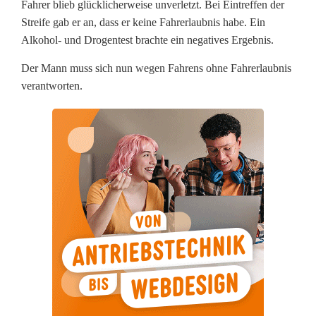
r
Fahrer blieb glücklicherweise unverletzt. Bei Eintreffen der
Streife gab er an, dass er keine Fahrerlaubnis habe. Ein
o
Alkohol- und Drogentest brachte ein negatives Ergebnis.
h
Der Mann muss sich nun wegen Fahrens ohne Fahrerlaubnis
n
verantworten.
e
F
a
h
r
e
r
l