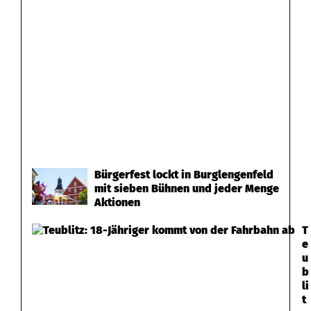
ß
e
n
g
r
a
b
Bürgerfest lockt in Burglengenfeld
e
mit sieben Bühnen und jeder Menge
Aktionen
n
T
e
u
b
li
t