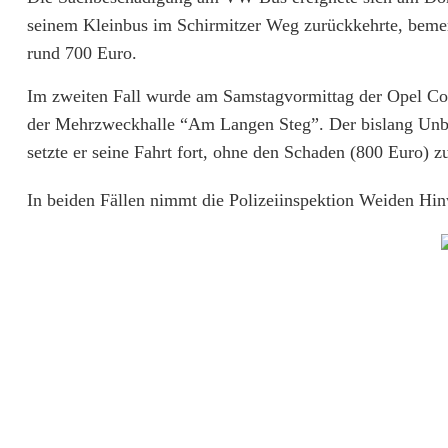
r
seinem Kleinbus im Schirmitzer Weg zurückkehrte, bemer
z
rund 700 Euro.
e
Im zweiten Fall wurde am Samstagvormittag der Opel Cor
der Mehrzweckhalle “Am Langen Steg”. Der bislang Unbek
u
setzte er seine Fahrt fort, ohne den Schaden (800 Euro) z
g
In beiden Fällen nimmt die Polizeiinspektion Weiden Hi
e
b
e
s
c
h
ä