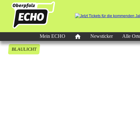
Mein ECHO
Newsticker
Alle Ort
BLAULICHT