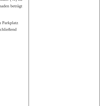
haden beträgt
m Parkplatz
schließend