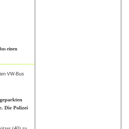
Bus einen
 geparkten
. Die Polizei
itzer (40) zu