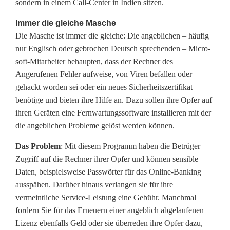
sondern in einem Call-Center in Indien sitzen.
E
Immer die gleiche Masche
u
Die Masche ist immer die gleiche: Die angeblichen – häufig
nur Englisch oder gebrochen Deutsch sprechenden – Mi­cro­
r
soft-Mit­ar­bei­ter behaupten, dass der Rechner des
o
Angerufenen Fehler aufweise, von Viren befallen oder
gehackt worden sei oder ein neues Si­cher­heits­zer­ti­fi­kat
benötige und bieten ihre Hilfe an. Dazu sollen ihre Opfer auf
ihren Geräten eine Fern­war­tungs­soft­ware installieren mit der
die angeblichen Probleme gelöst werden können.
Das Problem
: Mit diesem Programm haben die Betrüger
Zugriff auf die Rechner ihrer Opfer und können sensible
Daten, bei­spiels­wei­se Passwörter für das On­line-Ban­king
ausspähen. Darüber hinaus verlangen sie für ihre
vermeintliche Ser­vice-Leis­tung eine Gebühr. Manchmal
fordern Sie für das Erneuern einer angeblich abgelaufenen
Lizenz ebenfalls Geld oder sie überreden ihre Opfer dazu,