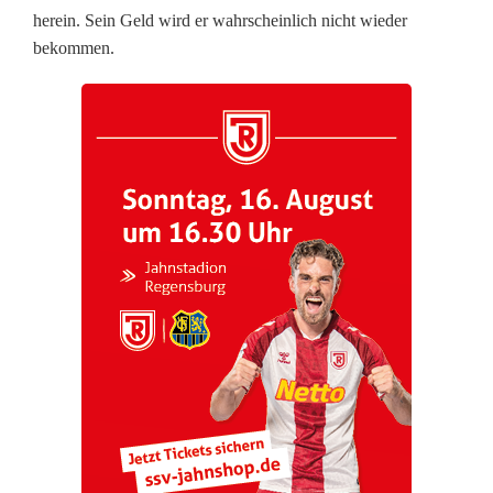
b
herein. Sein Geld wird er wahrscheinlich nicht wieder
bekommen.
e
i
t
e
r
e
r
g
a
u
n