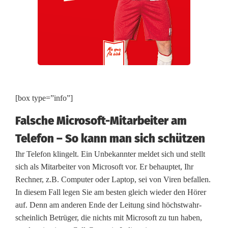
e
r
t
f
a
[box type=”info”]
s
Falsche Mi­cro­soft-Mit­ar­bei­ter am
t
Telefon – So kann man sich schützen
1
Ihr Telefon klingelt. Ein Unbekannter meldet sich und stellt
.
sich als Mitarbeiter von Microsoft vor. Er behauptet, Ihr
Rechner, z.B. Computer oder Laptop, sei von Viren befallen.
4
In diesem Fall legen Sie am besten gleich wieder den Hörer
0
auf. Denn am anderen Ende der Leitung sind höchst­wahr­
schein­lich Betrüger, die nichts mit Microsoft zu tun haben,
0