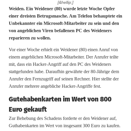
[&hellip;]
F
Weiden. Ein Weidener (80) wurde letzte Woche Opfer
einer dreisten Betrugsmasche. Am Telefon behauptete ein
a
Unbekannter ein Microsoft-Mitarbeiter zu sein und den
von angeblichen Viren befallenen PC des Weideners
l
reparieren zu wollen.
s
Vor einer Woche erhielt ein Weidener (80) einen Anruf von
c
einem angeblichen Microsoft-Mitarbeiter. Der Anrufer teilte
h
mit, dass ein Hacker-Angriff auf den PC des Weideners
stattgefunden habe. Daraufhin gewährte der 80-Jährige dem
e
Anrufer den Fernzugriff auf seinen Rechner. Hier stellte der
Anrufer mehrere angebliche Hacker-Angriffe fest.
r
M
Gutehabenkarten im Wert von 800
Euro gekauft
i
Zur Behebung des Schadens forderte er den Weidener auf,
c
Guthabenkarten im Wert von insgesamt 300 Euro zu kaufen.