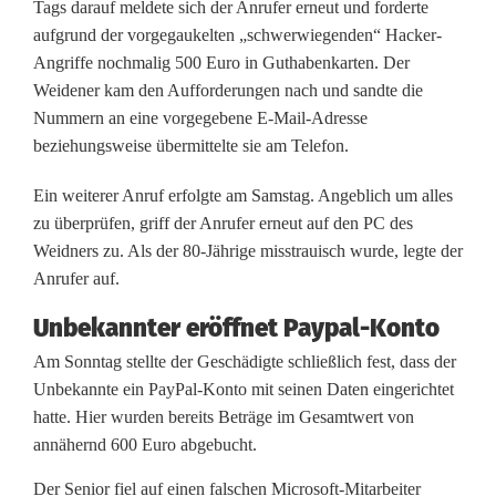
r
Tags darauf meldete sich der Anrufer erneut und forderte
aufgrund der vorgegaukelten „schwerwiegenden“ Hacker-
o
Angriffe nochmalig 500 Euro in Guthabenkarten. Der
s
Weidener kam den Aufforderungen nach und sandte die
Nummern an eine vorgegebene E-Mail-Adresse
o
beziehungsweise übermittelte sie am Telefon.
f
Ein weiterer Anruf erfolgte am Samstag. Angeblich um alles
t
zu überprüfen, griff der Anrufer erneut auf den PC des
Weidners zu. Als der 80-Jährige misstrauisch wurde, legte der
-
Anrufer auf.
M
Unbekannter eröffnet Paypal-Konto
i
Am Sonntag stellte der Geschädigte schließlich fest, dass der
t
Unbekannte ein PayPal-Konto mit seinen Daten eingerichtet
hatte. Hier wurden bereits Beträge im Gesamtwert von
a
annähernd 600 Euro abgebucht.
r
Der Senior fiel auf einen falschen Microsoft-Mitarbeiter