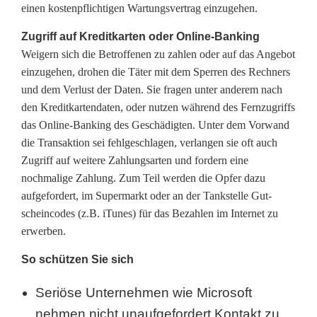
einen kos­ten­pflich­ti­gen War­tungs­ver­trag einzugehen.
Zugriff auf Kreditkarten oder Online-Banking
Weigern sich die Betroffenen zu zahlen oder auf das Angebot
einzugehen, drohen die Täter mit dem Sperren des Rechners
und dem Verlust der Daten. Sie fragen unter anderem nach
den Kre­dit­kar­ten­da­ten, oder nutzen während des Fernzugriffs
das On­line-Ban­king des Geschädigten. Unter dem Vorwand
die Transaktion sei fehl­ge­schla­gen, verlangen sie oft auch
Zugriff auf weitere Zahlungsarten und fordern eine
nochmalige Zahlung. Zum Teil werden die Opfer dazu
aufgefordert, im Supermarkt oder an der Tankstelle Gut­
schein­codes (z.B. iTunes) für das Bezahlen im Internet zu
erwerben.
So schützen Sie sich
Seriöse Unternehmen wie Microsoft
nehmen nicht un­auf­ge­for­dert Kontakt zu