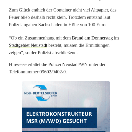
e
Zum Glück enthielt der Container nicht viel Altpapier, das
r
Feuer blieb deshalb recht klein. Trotzdem entstand laut
F
Polizeiangaben Sachschaden in Höhe von 100 Euro.
e
“Ob ein Zusammenhang mit dem
Brand am Donnerstag im
Stadtgebiet Neustadt
besteht, müssen die Ermittlungen
u
zeigen”, so der Polizist abschließend.
e
Hinweise erbittet die Polizei Neustadt/WN unter der
r
Telefonnummer 09602/9402-0.
i
n
P
a
p