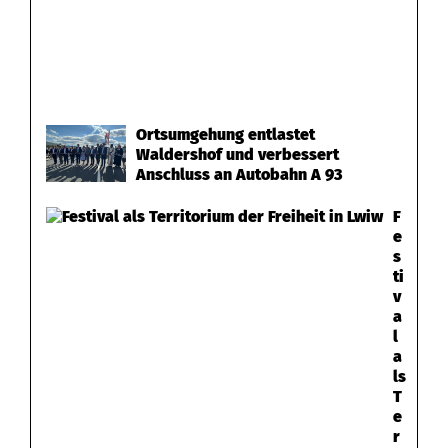
Ortsumgehung entlastet
Waldershof und verbessert
Anschluss an Autobahn A 93
F
e
s
ti
v
a
l
a
ls
T
e
r