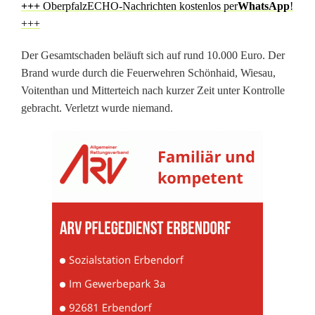
+++
OberpfalzECHO-Nachrichten kostenlos per
WhatsApp
!
i
+++
n
Der Gesamtschaden beläuft sich auf rund 10.000 Euro. Der
P
Brand wurde durch die Feuerwehren Schönhaid, Wiesau,
Voitenthan und Mitterteich nach kurzer Zeit unter Kontrolle
i
gebracht. Verletzt wurde niemand.
z
z
e
r
i
a