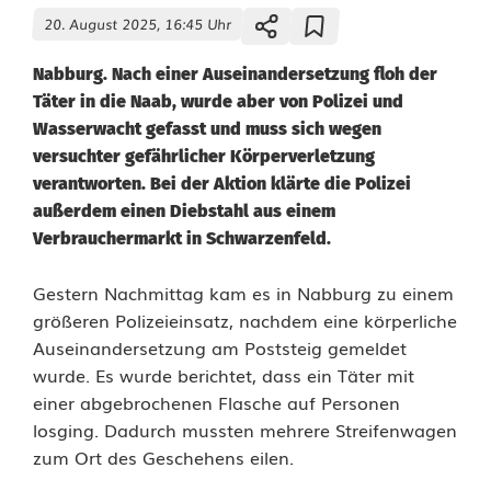
20. August 2025, 16:45 Uhr
Nabburg. Nach einer Auseinandersetzung floh der
Täter in die Naab, wurde aber von Polizei und
Wasserwacht gefasst und muss sich wegen
versuchter gefährlicher Körperverletzung
verantworten. Bei der Aktion klärte die Polizei
außerdem einen Diebstahl aus einem
Verbrauchermarkt in Schwarzenfeld.
G
Gestern Nachmittag kam es in Nabburg zu einem
größeren Polizeieinsatz, nachdem eine körperliche
r
Auseinandersetzung am Poststeig gemeldet
wurde. Es wurde berichtet, dass ein Täter mit
o
einer abgebrochenen Flasche auf Personen
ß
losging. Dadurch mussten mehrere Streifenwagen
zum Ort des Geschehens eilen.
e