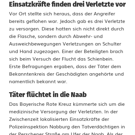
i
Einsatzkräfte finden drei Verletzte vor
Vor Ort stellte sich heraus, dass der Angreifer
n
bereits geflohen war. Jedoch gab es drei Verletzte
s
zu versorgen. Diese hatten sich nicht direkt durch
die Flasche, sondern durch Abwehr- und
a
Ausweichbewegungen Verletzungen an Schulter
t
und Hand zugezogen. Einer der Beteiligten brach
sich beim Versuch der Flucht das Schienbein.
z
Erste Befragungen ergaben, dass der Täter dem
i
Bekanntenkreis der Geschädigten angehörte und
namentlich bekannt war.
n
N
Täter flüchtet in die Naab
Das Bayerische Rote Kreuz kümmerte sich um die
a
medizinische Versorgung der Verletzten. In der
b
Zwischenzeit lokalisierten Einsatzkräfte der
Polizeiinspektion Nabburg den Tatverdächtigen in
b
der Perschener Straße am Ufer der Naab. Als der