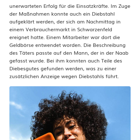
unerwarteten Erfolg für die Einsatzkräfte. Im Zuge
h
der Maßnahmen konnte auch ein Diebstahl
F
aufgeklärt werden, der sich am Nachmittag in
einem Verbrauchermarkt in Schwarzenfeld
l
ereignet hatte. Einem Mitarbeiter war dort die
u
Geldbörse entwendet worden. Die Beschreibung
des Täters passte auf den Mann, der in der Naab
c
gefasst wurde. Bei ihm konnten auch Teile des
h
Diebesgutes gefunden werden, was zu einer
zusätzlichen Anzeige wegen Diebstahls führt.
t
i
n
N
a