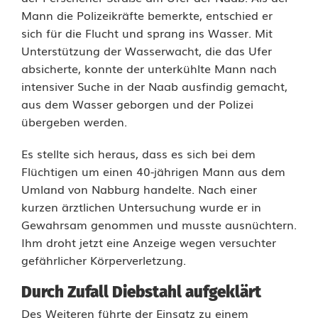
u
Mann die Polizeikräfte bemerkte, entschied er
sich für die Flucht und sprang ins Wasser. Mit
r
Unterstützung der Wasserwacht, die das Ufer
g
absicherte, konnte der unterkühlte Mann nach
intensiver Suche in der Naab ausfindig gemacht,
:
aus dem Wasser geborgen und der Polizei
T
übergeben werden.
ä
Es stellte sich heraus, dass es sich bei dem
Flüchtigen um einen 40-jährigen Mann aus dem
t
Umland von Nabburg handelte. Nach einer
e
kurzen ärztlichen Untersuchung wurde er in
Gewahrsam genommen und musste ausnüchtern.
r
Ihm droht jetzt eine Anzeige wegen versuchter
n
gefährlicher Körperverletzung.
a
Durch Zufall Diebstahl aufgeklärt
c
Des Weiteren führte der Einsatz zu einem