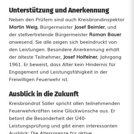
e
Unterstützung und Anerkennung
i
Neben den Prüfern sind auch Kreisbrandinspektor
n
Martin Weig
, Bürgermeister
Josef Beimler
, und
der stellvertretende Bürgermeister
Roman Bauer
W
anwesend. Sie alle zeigen sich beeindruckt von
a
den Leistungen. Besondere Anerkennung erhält
der älteste Teilnehmer,
Josef Holfelner
, Jahrgang
l
1961. Er beweist, dass Alter kein Hindernis für
d
Engagement und Leistungsfähigkeit in der
Freiwilligen Feuerwehr ist.
t
h
Ausblick in die Zukunft
u
Kreisbrandrat Saller spricht allen teilnehmenden
Feuerwehrkräften seine Glückwünsche aus. Er
r
betont die Besonderheit der Ü40-
n
Leistungsprüfung und gibt einen interessanten
Ausblick: Die Altersgrenze für aktive