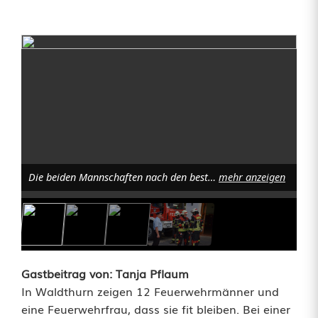
F
e
u
e
r
w
Die beiden Mannschaften nach den bestandenen Prüfungen. Foto: Tanja Pflaum
mehr anzeigen
e
h
r
Gastbeitrag von: Tanja Pflaum
Ü
In Waldthurn zeigen 12 Feuerwehrmänner und
eine Feuerwehrfrau, dass sie fit bleiben. Bei einer
4