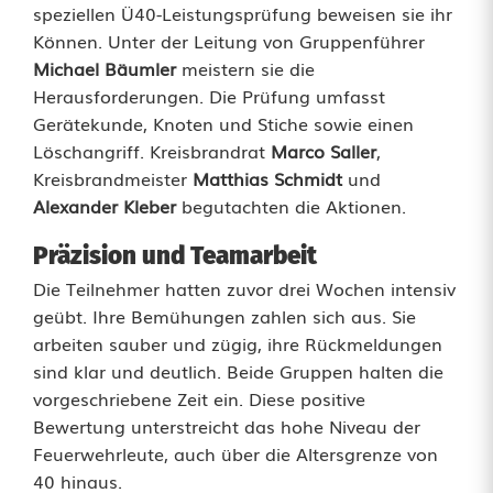
speziellen Ü40-Leistungsprüfung beweisen sie ihr
0
Können. Unter der Leitung von Gruppenführer
Michael Bäumler
meistern sie die
z
Herausforderungen. Die Prüfung umfasst
e
Gerätekunde, Knoten und Stiche sowie einen
Löschangriff. Kreisbrandrat
Marco Saller
,
i
Kreisbrandmeister
Matthias Schmidt
und
g
Alexander Kleber
begutachten die Aktionen.
t
Präzision und Teamarbeit
S
Die Teilnehmer hatten zuvor drei Wochen intensiv
geübt. Ihre Bemühungen zahlen sich aus. Sie
t
arbeiten sauber und zügig, ihre Rückmeldungen
ä
sind klar und deutlich. Beide Gruppen halten die
vorgeschriebene Zeit ein. Diese positive
r
Bewertung unterstreicht das hohe Niveau der
k
Feuerwehrleute, auch über die Altersgrenze von
40 hinaus.