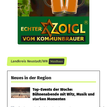
l
a
u
b
n
i
s
Landkreis Neustadt/WN
Waidhaus
f
Neues in der Region
l
i
Top-Events der Woche:
Bühnenabende mit Witz, Musik und
e
starken Momenten
h