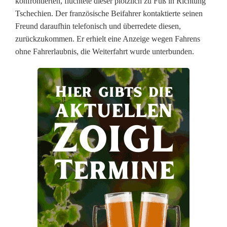
konfrontierten, flüchtete dieser plötzlich zu Fuß in Richtung
s
Tschechien. Der französische Beifahrer kontaktierte seinen
Freund daraufhin telefonisch und überredete diesen,
e
zurückzukommen. Er erhielt eine Anzeige wegen Fahrens
o
ohne Fahrerlaubnis, die Weiterfahrt wurde unterbunden.
h
n
e
F
a
h
r
e
r