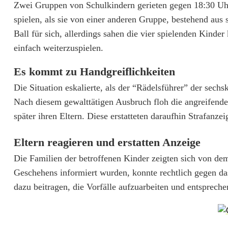
Zwei Gruppen von Schulkindern gerieten gegen 18:30 Uhr
b
spielen, als sie von einer anderen Gruppe, bestehend aus
a
Ball für sich, allerdings sahen die vier spielenden Kin
l
einfach weiterzuspielen.
l
Es kommt zu Handgreiflichkeiten
s
Die Situation eskalierte, als der “Rädelsführer” der sec
Nach diesem gewalttätigen Ausbruch floh die angreifende
t
später ihren Eltern. Diese erstatteten daraufhin Strafanz
r
Eltern reagieren und erstatten Anzeige
e
Die Familien der betroffenen Kinder zeigten sich von dem
i
Geschehens informiert wurden, konnte rechtlich gegen da
t
dazu beitragen, die Vorfälle aufzuarbeiten und entsprec
f
ü