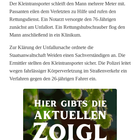
Der Kleintransporter schleift den Mann mehrere Meter mit.
g
Passanten eilen dem Verletzten zu Hilfe und rufen den
e
Rettungsdienst. Ein Notarzt versorgte den 76-Jährigen
zunächst am Unfallort. Ein Rettungshubschrauber flog den
r
Mann anschließend in ein Klinikum.
i
Zur Klärung der Unfallursache ordnete die
n
Staatsanwaltschaft Weiden einen Sachverständigen an. Die
Ermittler stellten den Kleintransporter sicher. Die Polizei leitet
M
wegen fahrlässiger Körperverletzung im Straßenverkehr ein
i
Verfahren gegen den 26-jährigen Fahrer ein.
t
t
e
r
t