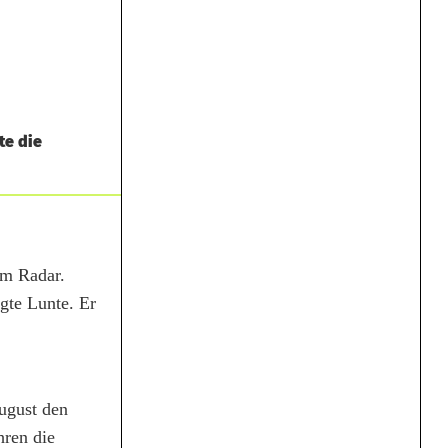
te die
em Radar.
igte Lunte. Er
August den
hren die