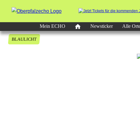
Mein ECHO
Newsticker
Alle Ort
BLAULICHT