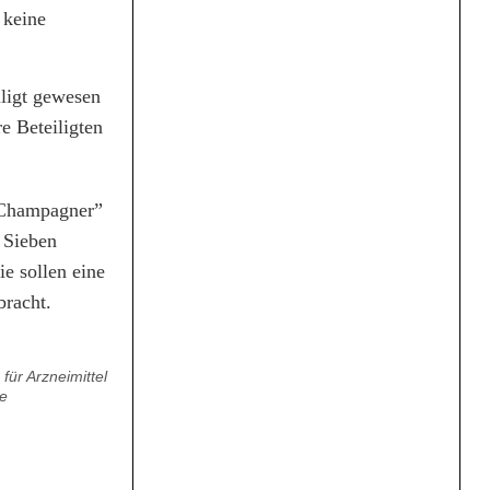
 keine
ligt gewesen
e Beteiligten
“Champagner”
 Sieben
ie sollen eine
bracht.
ür Arzneimittel
e