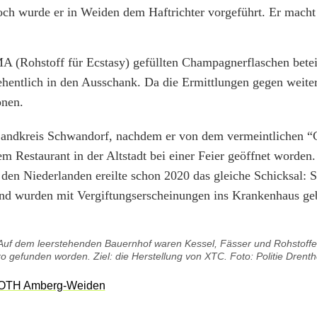
och wurde er in Weiden dem Haftrichter vorgeführt. Er macht
A (Rohstoff für Ecstasy) gefüllten Champagnerflaschen betei
ehentlich in den Ausschank. Da die Ermittlungen gegen weiter
onen.
 Landkreis Schwandorf, nachdem er von dem vermeintlichen 
 Restaurant in der Altstadt bei einer Feier geöffnet worden.
den Niederlanden ereilte schon 2020 das gleiche Schicksal: S
 und wurden mit Vergiftungserscheinungen ins Krankenhaus ge
uf dem leerstehenden Bauernhof waren Kessel, Fässer und Rohstoffe f
gefunden worden. Ziel: die Herstellung von XTC. Foto: Politie Drenth