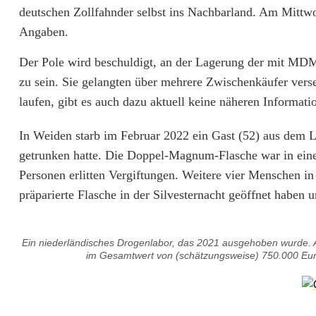
g
deutschen Zollfahnder selbst ins Nachbarland. Am Mittw
Angaben.
n
e
Der Pole wird beschuldigt, an der Lagerung der mit MDM
zu sein. Sie gelangten über mehrere Zwischenkäufer vers
r
laufen, gibt es auch dazu aktuell keine näheren Informati
-
In Weiden starb im Februar 2022 ein Gast (52) aus dem
V
getrunken hatte. Die Doppel-Magnum-Flasche war in einem
e
Personen erlitten Vergiftungen. Weitere vier Menschen in 
r
präparierte Flasche in der Silvesternacht geöffnet haben
d
Ein niederländisches Drogenlabor, das 2021 ausgehoben wurde. A
ä
im Gesamtwert von (schätzungsweise) 750.000 Euro 
c
h