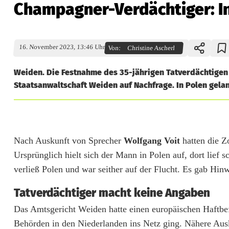
Champagner-Verdächtiger: In
16. November 2023, 13:46 Uhr
Von:
Christine Ascherl
Weiden. Die Festnahme des 35-jährigen Tatverdächtigen i
Staatsanwaltschaft Weiden auf Nachfrage. In Polen gela
C
h
Nach Auskunft von Sprecher
Wolfgang Voit
hatten die Z
Ursprünglich hielt sich der Mann in Polen auf, dort lief 
a
verließ Polen und war seither auf der Flucht. Es gab Hinwe
m
Tatverdächtiger macht keine Angaben
p
Das Amtsgericht Weiden hatte einen europäischen Haftbefeh
a
Behörden in den Niederlanden ins Netz ging. Nähere Aus