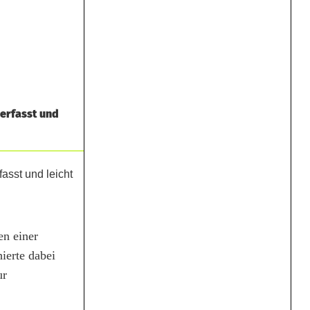
erfasst und
en einer
ierte dabei
ur