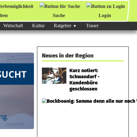
ben
Suche
Login
Wirtschaft
Kultur
Ratgeber
Trauer
Neues in der Region
Kurz notiert:
Schwandorf -
Kundenbüro
geschlossen