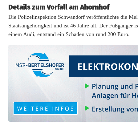
g
Details zum Vorfall am Ahornhof
ä
Die Polizeiinspektion Schwandorf veröffentlichte die Me
n
Staatsangehörigkeit und ist 46 Jahre alt. Der Fußgänger 
einem Audi, entstand ein Schaden von rund 200 Euro.
g
e
r
i
n
S
c
h
w