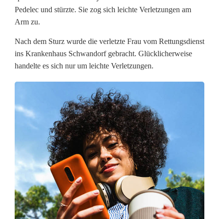
Pedelec und stürzte. Sie zog sich leichte Verletzungen am
r
Arm zu.
ä
Nach dem Sturz wurde die verletzte Frau vom Rettungsdienst
c
ins Krankenhaus Schwandorf gebracht. Glücklicherweise
handelte es sich nur um leichte Verletzungen.
h
s
v
e
r
s
u
c
h