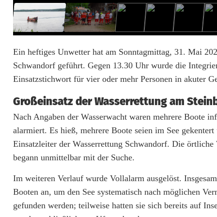
e
t
t
Ein heftiges Unwetter hat am Sonntagmittag, 31. Mai 20
Schwandorf geführt. Gegen 13.30 Uhr wurde die Integriert
e
Einsatzstichwort für vier oder mehr Personen in akuter G
r
Großeinsatz der Wasserrettung am Stein
a
Nach Angaben der Wasserwacht waren mehrere Boote info
m
alarmiert. Es hieß, mehrere Boote seien im See gekentert
S
Einsatzleiter der Wasserrettung Schwandorf. Die örtliche
begann unmittelbar mit der Suche.
t
e
Im weiteren Verlauf wurde Vollalarm ausgelöst. Insgesam
Booten an, um den See systematisch nach möglichen Ver
i
gefunden werden; teilweise hatten sie sich bereits auf Ins
n