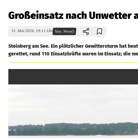
Großeinsatz nach Unwetter 
31. Mai 2026, 19:11 Uhr
Von:
News5
Steinberg am See. Ein plötzlicher Gewittersturm hat he
gerettet, rund 110 Einsatzkräfte waren im Einsatz; die me
G
r
o
ß
e
i