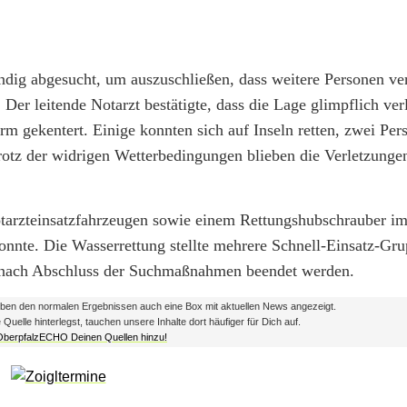
ändig abgesucht, um auszuschließen, dass weitere Personen ve
Der leitende Notarzt bestätigte, dass die Lage glimpflich ver
rm gekentert. Einige konnten sich auf Inseln retten, zwei Pe
rotz der widrigen Wetterbedingungen blieben die Verletzunge
tarzteinsatzfahrzeugen sowie einem Rettungshubschrauber im 
konnte. Die Wasserrettung stellte mehrere Schnell-Einsatz-Gr
e nach Abschluss der Suchmaßnahmen beendet werden.
en den normalen Ergebnissen auch eine Box mit aktuellen News angezeigt.
lle hinterlegst, tauchen unsere Inhalte dort häufiger für Dich auf.
 OberpfalzECHO Deinen Quellen hinzu!