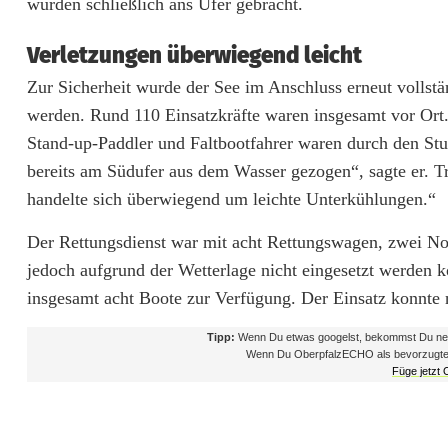
wurden schließlich ans Ufer gebracht.
b
Verletzungen überwiegend leicht
e
Zur Sicherheit wurde der See im Anschluss erneut vollst
r
werden. Rund 110 Einsatzkräfte waren insgesamt vor Ort. 
Stand-up-Paddler und Faltbootfahrer waren durch den Stu
g
bereits am Südufer aus dem Wasser gezogen“, sagte er. T
e
handelte sich überwiegend um leichte Unterkühlungen.“
r
Der Rettungsdienst war mit acht Rettungswagen, zwei No
S
jedoch aufgrund der Wetterlage nicht eingesetzt werden 
insgesamt acht Boote zur Verfügung. Der Einsatz konnt
e
e
Tipp:
Wenn Du etwas googelst, bekommst Du neb
Wenn Du OberpfalzECHO als bevorzugte Que
Füge jetzt