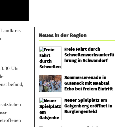
 Landkreis
Neues in der Region
n
Freie Fahrt durch
Schwellenwerksunterfü
hrung in Schwandorf
13.30 Uhr
der
Sommerserenade in
Guteneck mit Naabtal
enst befand,
Echo bei freiem Eintritt
Neuer Spielplatz am
sätzlichen
Galgenberg eröffnet in
Burglengenfeld
asser
Betroffenen