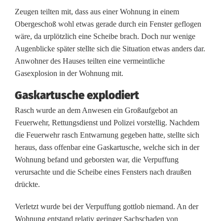
o
Zeugen teilten mit, dass aus einer Wohnung in einem
ß
Obergeschoß wohl etwas gerade durch ein Fenster geflogen
wäre, da urplötzlich eine Scheibe brach. Doch nur wenige
e
Augenblicke später stellte sich die Situation etwas anders dar.
i
Anwohner des Hauses teilten eine vermeintliche
Gasexplosion in der Wohnung mit.
n
Gaskartusche explodiert
s
Rasch wurde an dem Anwesen ein Großaufgebot an
a
Feuerwehr, Rettungsdienst und Polizei vorstellig. Nachdem
die Feuerwehr rasch Entwarnung gegeben hatte, stellte sich
t
heraus, dass offenbar eine Gaskartusche, welche sich in der
z
Wohnung befand und geborsten war, die Verpuffung
verursachte und die Scheibe eines Fensters nach draußen
v
drückte.
o
Verletzt wurde bei der Verpuffung gottlob niemand. An der
n
Wohnung entstand relativ geringer Sachschaden von