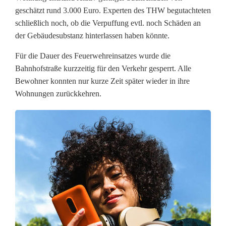
F
geschätzt rund 3.000 Euro. Experten des THW begutachteten
schließlich noch, ob die Verpuffung evtl. noch Schäden an
e
der Gebäudesubstanz hinterlassen haben könnte.
u
Für die Dauer des Feuerwehreinsatzes wurde die
e
Bahnhofstraße kurzzeitig für den Verkehr gesperrt. Alle
Bewohner konnten nur kurze Zeit später wieder in ihre
r
Wohnungen zurückkehren.
w
e
h
r
u
n
d