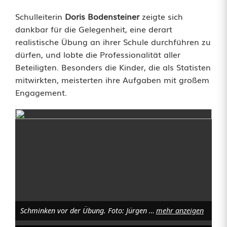
r
Schulleiterin
Doris Bodensteiner
zeigte sich
f
dankbar für die Gelegenheit, eine derart
realistische Übung an ihrer Schule durchführen zu
e
dürfen, und lobte die Professionalität aller
k
Beteiligten. Besonders die Kinder, die als Statisten
mitwirkten, meisterten ihre Aufgaben mit großem
t
Engagement.
e
s
Z
u
s
a
Schminken vor der Übung. Foto: Jürgen Masching
mehr anzeigen
m