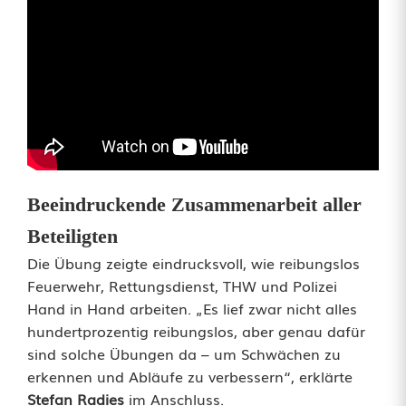
h
e
r
s
r
e
Beeindruckende Zusammenarbeit aller
u
Beteiligten
t
Die Übung zeigte eindrucksvoll, wie reibungslos
h
Feuerwehr, Rettungsdienst, THW und Polizei
Hand in Hand arbeiten. „Es lief zwar nicht alles
:
hundertprozentig reibungslos, aber genau dafür
P
sind solche Übungen da – um Schwächen zu
erkennen und Abläufe zu verbessern“, erklärte
e
Stefan Radies
im Anschluss.