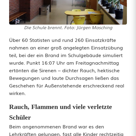
b
u
Die Schule brennt. Foto: Jürgen Masching
n
Über 60 Statisten und rund 260 Einsatzkräfte
g
nahmen an einer groß angelegten Einsatzübung
a
teil, bei der ein Brand im Schulgebäude simuliert
wurde. Punkt 16:07 Uhr am Freitagnachmittag
n
ertönten die Sirenen – dichter Rauch, hektische
d
Bewegungen und laute Durchsagen ließen das
Geschehen für Außenstehende erschreckend real
e
wirken.
r
Rauch, Flammen und viele verletzte
G
Schüler
r
Beim angenommenen Brand war es den
u
Lehrkräften gelungen, fast alle Kinder rechtzeitig