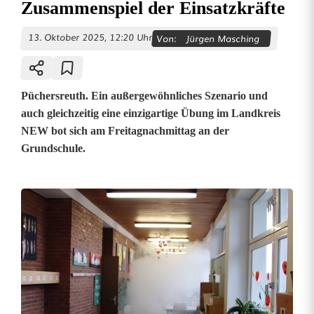
Zusammenspiel der Einsatzkräfte
13. Oktober 2025, 12:20 Uhr
Von:
Jürgen Masching
Püchersreuth. Ein außergewöhnliches Szenario und
auch gleichzeitig eine einzigartige Übung im Landkreis
NEW bot sich am Freitagnachmittag an der
Grundschule.
G
r
o
ß
ü