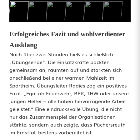
m
e
n
Erfolgreiches Fazit und wohlverdienter
s
Ausklang
p
Nach über zwei Stunden hieß es schließlich
„Übungsende“. Die Einsatzkräfte packten
i
gemeinsam an, räumten auf und stärkten sich
e
anschließend bei einer warmen Mahlzeit im
Sportheim. Übungsleiter Radies zog ein positives
l
Fazit: „Egal ob Feuerwehr, BRK, THW oder unsere
d
jungen Helfer – alle haben hervorragende Arbeit
geleistet.“ Eine eindrucksvolle Übung, die nicht
e
nur das Zusammenspiel der Organisationen
r
stärkte, sondern auch zeigte, dass Püchersreuth
im Ernstfall bestens vorbereitet ist.
E