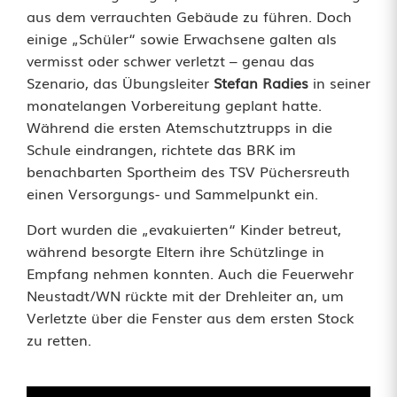
aus dem verrauchten Gebäude zu führen. Doch
n
einige „Schüler“ sowie Erwachsene galten als
vermisst oder schwer verletzt – genau das
d
Szenario, das Übungsleiter
Stefan Radies
in seiner
s
monatelangen Vorbereitung geplant hatte.
Während die ersten Atemschutztrupps in die
c
Schule eindrangen, richtete das BRK im
h
benachbarten Sportheim des TSV Püchersreuth
einen Versorgungs- und Sammelpunkt ein.
u
Dort wurden die „evakuierten“ Kinder betreut,
l
während besorgte Eltern ihre Schützlinge in
e
Empfang nehmen konnten. Auch die Feuerwehr
Neustadt/WN rückte mit der Drehleiter an, um
P
Verletzte über die Fenster aus dem ersten Stock
ü
zu retten.
c