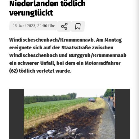
Niederlanden tödlich
verunglückt
26. Juni 2023, 22:00 Uhr
Windischeschenbach/Krummennaab. Am Montag
ereignete sich auf der Staatsstraße zwischen
Windischeschenbach und Burggrub/Krummennaab
ein schwerer Unfall, bei dem ein Motorradfahrer
(62) tödlich verletzt wurde.
H
a
r
l