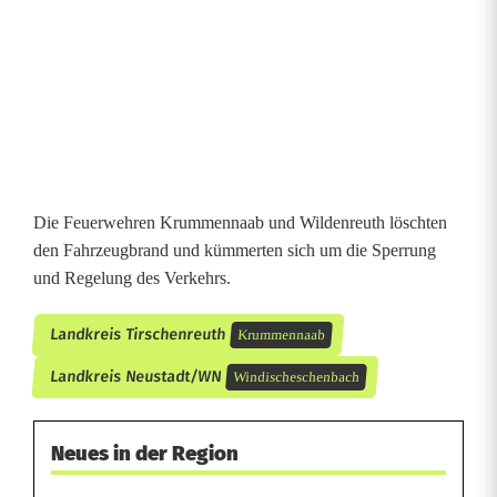
l
a
n
d
e
Die Feuerwehren Krummennaab und Wildenreuth löschten
n
den Fahrzeugbrand und kümmerten sich um die Sperrung
und Regelung des Verkehrs.
t
ö
Landkreis Tirschenreuth
Krummennaab
d
Landkreis Neustadt/WN
Windischeschenbach
l
i
Neues in der Region