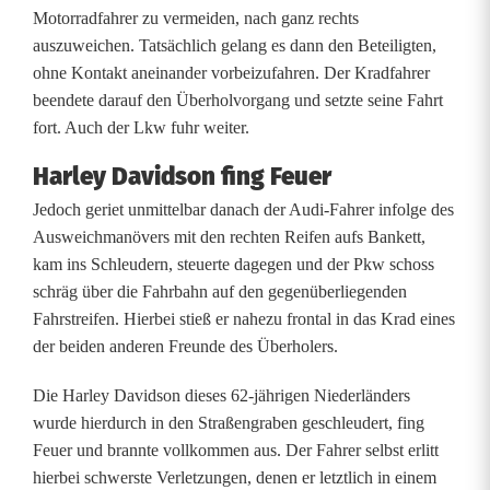
:
Motorradfahrer zu vermeiden, nach ganz rechts
auszuweichen. Tatsächlich gelang es dann den Beteiligten,
M
ohne Kontakt aneinander vorbeizufahren. Der Kradfahrer
o
beendete darauf den Überholvorgang und setzte seine Fahrt
fort. Auch der Lkw fuhr weiter.
t
Harley Davidson fing Feuer
o
Jedoch geriet unmittelbar danach der Audi-Fahrer infolge des
r
Ausweichmanövers mit den rechten Reifen aufs Bankett,
r
kam ins Schleudern, steuerte dagegen und der Pkw schoss
schräg über die Fahrbahn auf den gegenüberliegenden
a
Fahrstreifen. Hierbei stieß er nahezu frontal in das Krad eines
d
der beiden anderen Freunde des Überholers.
f
Die Harley Davidson dieses 62-jährigen Niederländers
wurde hierdurch in den Straßengraben geschleudert, fing
a
Feuer und brannte vollkommen aus. Der Fahrer selbst erlitt
h
hierbei schwerste Verletzungen, denen er letztlich in einem