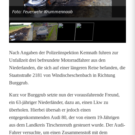
e
Foto: Feuerwehr Krummennaab
y
f
ä
n
Nach Angaben der Polizeiinspektion Kemnath fuhren zur
g
Unfallzeit drei befreundete Motorradfahrer aus den
Niederlanden, die sich auf einer längeren Reise befanden, die
t
Staatsstraße 2181 von Windischeschenbach in Richtung
F
Burggrub.
e
Kurz vor Burggrub setzte nun der vorausfahrende Freund,
ein 63-jähriger Niederländer, dazu an, einen Lkw zu
u
überholen. Hierbei übersah er jedoch einen
e
entgegenkommenden Audi 80, der von einem 19-Jährigen
aus dem Landkreis Tirschenreuth gesteuert wurde. Der Audi-
r
Fahrer versuchte, um einen Zusammenstoß mit dem