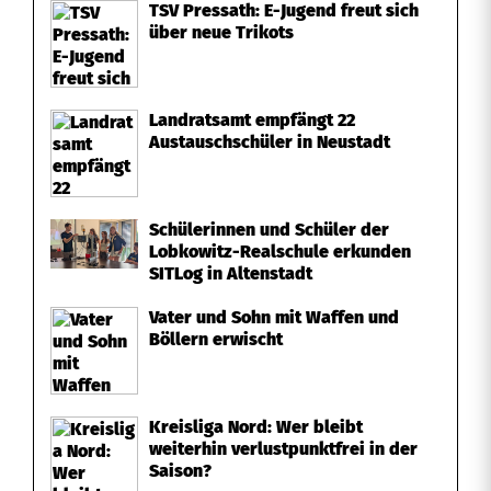
c
TSV Pressath: E-Jugend freut sich
über neue Trikots
h
v
Landratsamt empfängt 22
e
Austauschschüler in Neustadt
r
u
Schülerinnen und Schüler der
n
Lobkowitz-Realschule erkunden
SITLog in Altenstadt
g
Vater und Sohn mit Waffen und
l
Böllern erwischt
ü
c
Kreisliga Nord: Wer bleibt
weiterhin verlustpunktfrei in der
k
Saison?