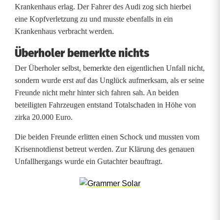
Krankenhaus erlag. Der Fahrer des Audi zog sich hierbei
r
eine Kopfverletzung zu und musste ebenfalls in ein
e
Krankenhaus verbracht werden.
r
Überholer bemerkte nichts
a
Der Überholer selbst, bemerkte den eigentlichen Unfall nicht,
sondern wurde erst auf das Unglück aufmerksam, als er seine
u
Freunde nicht mehr hinter sich fahren sah. An beiden
s
beteiligten Fahrzeugen entstand Totalschaden in Höhe von
zirka 20.000 Euro.
N
Die beiden Freunde erlitten einen Schock und mussten vom
i
Krisennotdienst betreut werden. Zur Klärung des genauen
e
Unfallhergangs wurde ein Gutachter beauftragt.
d
e
r