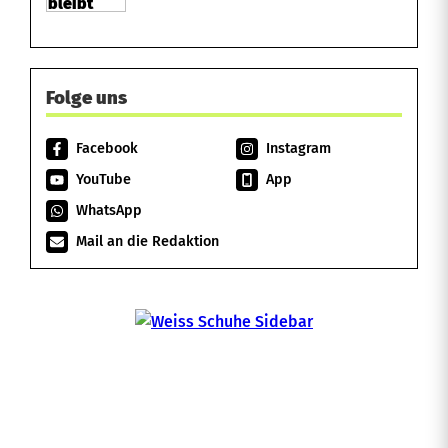
t
Folge uns
Facebook
Instagram
YouTube
App
WhatsApp
Mail an die Redaktion