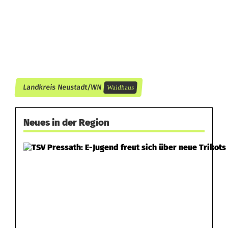
t
Landkreis Neustadt/WN
Waidhaus
Neues in der Region