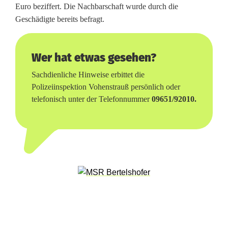
s
Euro beziffert. Die Nachbarschaft wurde durch die
Geschädigte bereits befragt.
c
h
Wer hat etwas gesehen?
i
Sachdienliche Hinweise erbittet die
l
Polizeiinspektion Vohenstrauß persönlich oder
d
telefonisch unter der Telefonnummer
09651/92010.
g
e
k
l
a
u