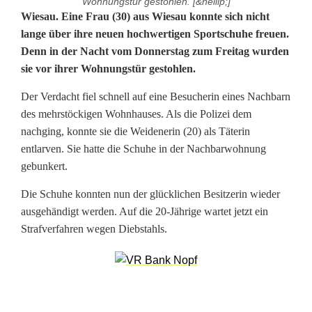
Wohnungstür gestohlen. [&hellip;]
I
Wiesau. Eine Frau (30) aus Wiesau konnte sich nicht
lange über ihre neuen hochwertigen Sportschuhe freuen.
m
Denn in der Nacht vom Donnerstag zum Freitag wurden
sie vor ihrer Wohnungstür gestohlen.
V
o
Der Verdacht fiel schnell auf eine Besucherin eines Nachbarn
des mehrstöckigen Wohnhauses. Als die Polizei dem
r
nachging, konnte sie die Weidenerin (20) als Täterin
b
entlarven. Sie hatte die Schuhe in der Nachbarwohnung
gebunkert.
e
Die Schuhe konnten nun der glücklichen Besitzerin wieder
i
ausgehändigt werden. Auf die 20-Jährige wartet jetzt ein
g
Strafverfahren wegen Diebstahls.
e
h
e