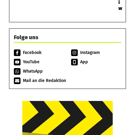
i
w
Folge uns
Facebook
Instagram
YouTube
App
WhatsApp
Mail an die Redaktion