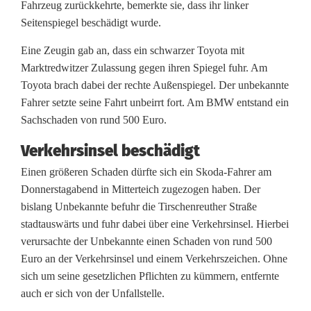
Fahrzeug zurückkehrte, bemerkte sie, dass ihr linker
i
Seitenspiegel beschädigt wurde.
e
Eine Zeugin gab an, dass ein schwarzer Toyota mit
Marktredwitzer Zulassung gegen ihren Spiegel fuhr. Am
d
Toyota brach dabei der rechte Außenspiegel. Der unbekannte
e
Fahrer setzte seine Fahrt unbeirrt fort. Am BMW entstand ein
Sachschaden von rund 500 Euro.
r
U
Verkehrsinsel beschädigt
Einen größeren Schaden dürfte sich ein Skoda-Fahrer am
n
Donnerstagabend in Mitterteich zugezogen haben. Der
f
bislang Unbekannte befuhr die Tirschenreuther Straße
stadtauswärts und fuhr dabei über eine Verkehrsinsel. Hierbei
a
verursachte der Unbekannte einen Schaden von rund 500
l
Euro an der Verkehrsinsel und einem Verkehrszeichen. Ohne
sich um seine gesetzlichen Pflichten zu kümmern, entfernte
l
auch er sich von der Unfallstelle.
f