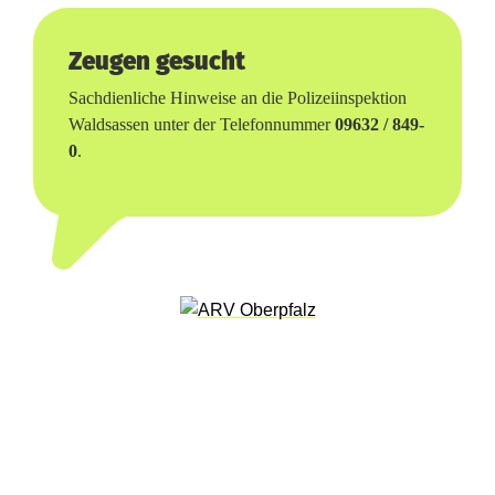
l
Zeugen gesucht
u
Sachdienliche Hinweise an die Polizeiinspektion
c
Waldsassen unter der Telefonnummer
09632 / 849-
0
.
h
t
-
V
e
r
k
e