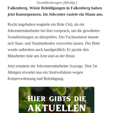
Sozialleistungen [&hellip;]
J
Falkenberg. Wüste Beleidigungen in Falkenberg haben
jetzt Konsequenzen. Im Jobcenter rastete ein Mann aus.
o
Recht ungehalten reagierte ein Brite (54), als ein
b
Jobcentermitarbeiter bei ihm vorsprach, um die gewährten
c
Sozialleistungen zu überprüfen. Der Fachassistent musste
sich Stasi- und Nazimethoden vorwerfen lassen. Der Brite
e
wurde außerdem auch handgreiflich: Er packte den
n
Mitarbeiter rüde am Arm und an der Brust.
t
Jetzt erstattete der Jobcentermitarbeiter Anzeige. Den 54-
Jährigen erwartet nun ein Strafverfahren wegen
e
Körperverletzung und Beleidigung.
r
m
i