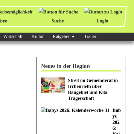
ben
Suche
Login
Wirtschaft
Kultur
Ratgeber
Trauer
Neues in der Region
Streit im Gemeinderat in
Irchenrieth über
Baugebiet und Kita-
Trägerschaft
Bab
ys
202
6: