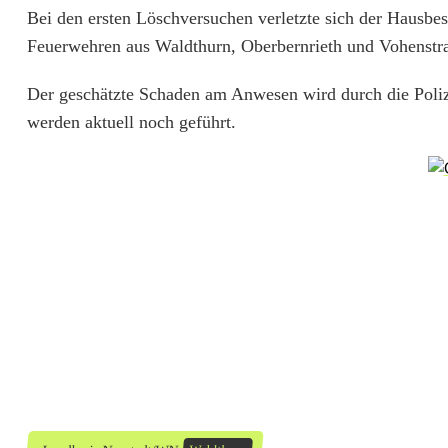
l
Bei den ersten Löschversuchen verletzte sich der Hausbe
Feuerwehren aus Waldthurn, Oberbernrieth und Vohenstra
e
r
Der geschätzte Schaden am Anwesen wird durch die Poliz
werden aktuell noch geführt.
b
r
a
n
d
i
n
W
a