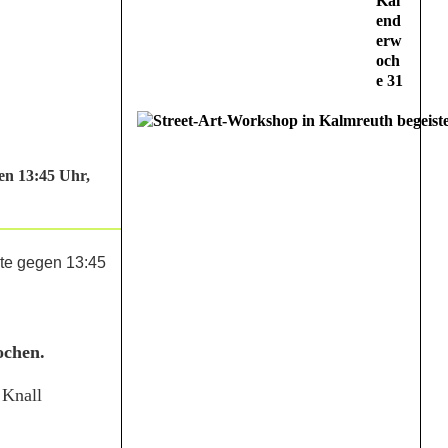
Kal
end
erw
och
e 31
en 13:45 Uhr,
ochen.
 Knall