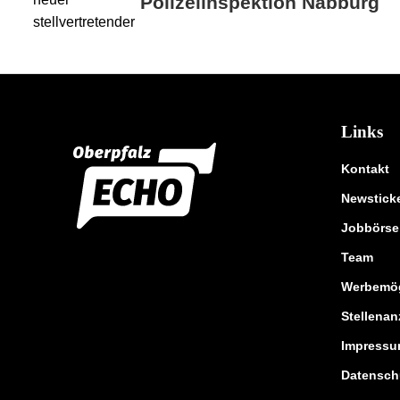
Polizeiinspektion Nabburg
Links
Kontakt
Newstick
Jobbörse
Team
Werbemög
Stellenan
Impress
Datensch