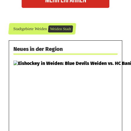
t
r
o
Stadtgebiete Weiden
Weiden Stadt
f
f
Neues in der Region
e
n