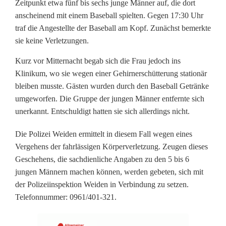
Zeitpunkt etwa fünf bis sechs junge Männer auf, die dort
e
anscheinend mit einem Baseball spielten. Gegen 17:30 Uhr
traf die Angestellte der Baseball am Kopf. Zunächst bemerkte
r
sie keine Verletzungen.
i
Kurz vor Mitternacht begab sich die Frau jedoch ins
n
Klinikum, wo sie wegen einer Gehirnerschütterung stationär
bleiben musste. Gästen wurden durch den Baseball Getränke
m
umgeworfen. Die Gruppe der jungen Männer entfernte sich
i
unerkannt. Entschuldigt hatten sie sich allerdings nicht.
t
Die Polizei Weiden ermittelt in diesem Fall wegen eines
Vergehens der fahrlässigen Körperverletzung. Zeugen dieses
B
Geschehens, die sachdienliche Angaben zu den 5 bis 6
a
jungen Männern machen können, werden gebeten, sich mit
der Polizeiinspektion Weiden in Verbindung zu setzen.
s
Telefonnummer: 0961/401-321.
e