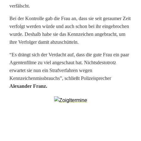
n
verfälscht.
z
Bei der Kontrolle gab die Frau an, dass sie seit geraumer Zeit
e
verfolgt werden würde und auch schon bei ihr eingebrochen
wurde. Deshalb habe sie das Kennzeichen angebracht, um
i
ihre Verfolger damit abzuschütteln.
c
“Es drängt sich der Verdacht auf, dass die gute Frau ein paar
h
Agentenfilme zu viel angeschaut hat. Nichtsdestotrotz
erwartet sie nun ein Strafverfahren wegen
e
Kennzeichenmissbrauchs”, schließt Polizeisprecher
n
Alexander Franz.
u
n
k
e