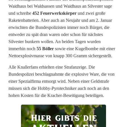
Waidhaus bei Waldsassen und Waidhaus an Silvester sage
a
und schreibe
452 Feuerwerkskörper
und zwei große
u
Raketenbatterien. Aber auch an Neujahr und am 2. Januar
erwischten die Bundespolizisten immer noch Bürger, die
s
entweder zu spät dran waren oder schon für nächstes
T
Silvester bunkern wollen. An beiden Tagen wurden
immerhin noch
55 Böller
sowie eine Kugelbombe mit einer
s
Nettoexplosivmasse von knapp 300 Gramm sichergestellt.
c
Alle Knallerfans erhielten eine Strafanzeige. Die
h
Bundespolizei beschlagnahmte die explosive Ware, die von
einer Spezialfirma entsorgt wird. Neben einer Geldstrafe
e
müssen sich die Hobby-Pyrotechniker auch noch an den
c
hohen Kosten für die Kracher-Beseitigung beteiligen.
h
i
e