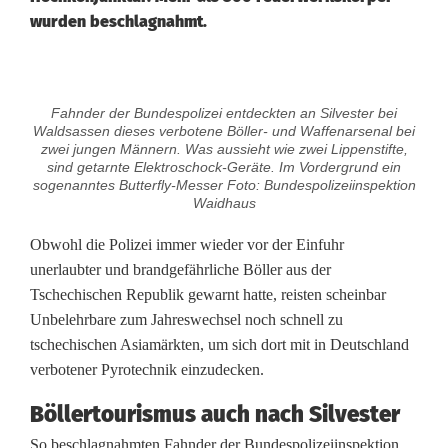
wurden beschlagnahmt.
K
Fahnder der Bundespolizei entdeckten an Silvester bei
u
Waldsassen dieses verbotene Böller- und Waffenarsenal bei
zwei jungen Männern. Was aussieht wie zwei Lippenstifte,
g
sind getarnte Elektroschock-Geräte. Im Vordergrund ein
sogenanntes Butterfly-Messer Foto: Bundespolizeiinspektion
Waidhaus
e
l
Obwohl die Polizei immer wieder vor der Einfuhr
unerlaubter und brandgefährliche Böller aus der
b
Tschechischen Republik gewarnt hatte, reisten scheinbar
o
Unbelehrbare zum Jahreswechsel noch schnell zu
tschechischen Asiamärkten, um sich dort mit in Deutschland
m
verbotener Pyrotechnik einzudecken.
b
Böllertourismus auch nach Silvester
e
So beschlagnahmten Fahnder der Bundespolizeiinspektion