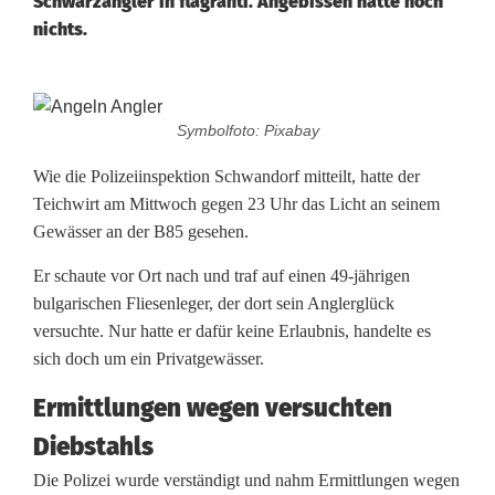
Schwarzangler in flagranti. Angebissen hatte noch
nichts.
K
Symbolfoto: Pixabay
u
Wie die Polizeiinspektion Schwandorf mitteilt, hatte der
r
Teichwirt am Mittwoch gegen 23 Uhr das Licht an seinem
Gewässer an der B85 gesehen.
z
v
Er schaute vor Ort nach und traf auf einen 49-jährigen
bulgarischen Fliesenleger, der dort sein Anglerglück
o
versuchte. Nur hatte er dafür keine Erlaubnis, handelte es
r
sich doch um ein Privatgewässer.
M
Ermittlungen wegen versuchten
Diebstahls
i
Die Polizei wurde verständigt und nahm Ermittlungen wegen
t