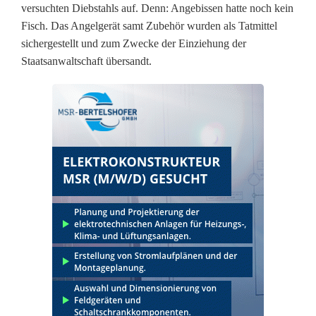
versuchten Diebstahls auf. Denn: Angebissen hatte noch kein
t
Fisch. Das Angelgerät samt Zubehör wurden als Tatmittel
sichergestellt und zum Zwecke der Einziehung der
e
Staatsanwaltschaft übersandt.
r
n
a
c
h
t
:
T
e