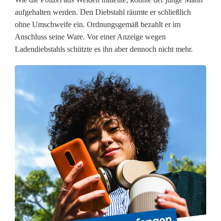
x
aufgehalten werden. Den Diebstahl räumte er schließlich
-
ohne Umschweife ein. Ordnungsgemäß bezahlt er im
Anschluss seine Ware. Vor einer Anzeige wegen
R
Ladendiebstahls schützte es ihn aber dennoch nicht mehr.
e
g
e
r
-
S
t
r
a