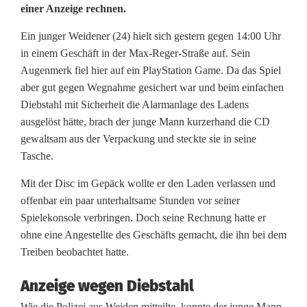
a
einer Anzeige rechnen.
d
Ein junger Weidener (24) hielt sich gestern gegen 14:00 Uhr
e
in einem Geschäft in der Max-Reger-Straße auf. Sein
Augenmerk fiel hier auf ein PlayStation Game. Da das Spiel
n
aber gut gegen Wegnahme gesichert war und beim einfachen
d
Diebstahl mit Sicherheit die Alarmanlage des Ladens
ausgelöst hätte, brach der junge Mann kurzerhand die CD
i
gewaltsam aus der Verpackung und steckte sie in seine
Tasche.
e
b
Mit der Disc im Gepäck wollte er den Laden verlassen und
offenbar ein paar unterhaltsame Stunden vor seiner
i
Spielekonsole verbringen. Doch seine Rechnung hatte er
n
ohne eine Angestellte des Geschäfts gemacht, die ihn bei dem
Treiben beobachtet hatte.
M
Anzeige wegen Diebstahl
a
Wie die Polizei aus Weiden mitteilte, konnte der junge Mann