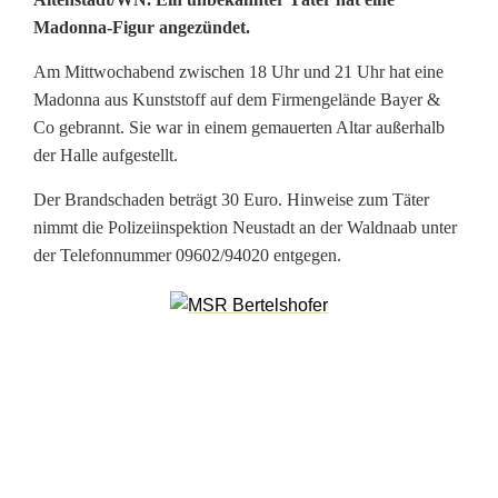
M
Madonna-Figur angezündet.
a
Am Mittwochabend zwischen 18 Uhr und 21 Uhr hat eine
d
Madonna aus Kunststoff auf dem Firmengelände Bayer &
o
Co gebrannt. Sie war in einem gemauerten Altar außerhalb
der Halle aufgestellt.
n
Der Brandschaden beträgt 30 Euro. Hinweise zum Täter
n
nimmt die Polizeiinspektion Neustadt an der Waldnaab unter
a
der Telefonnummer 09602/94020 entgegen.
a
n
g
e
z