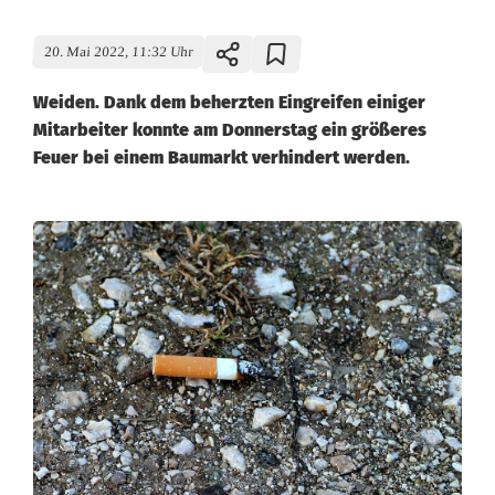
20. Mai 2022, 11:32 Uhr
Weiden. Dank dem beherzten Eingreifen einiger
Mitarbeiter konnte am Donnerstag ein größeres
Feuer bei einem Baumarkt verhindert werden.
M
u
t
i
g
e
A