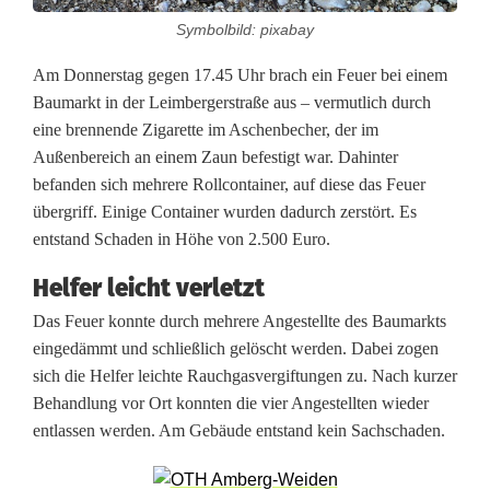
Symbolbild: pixabay
n
Am Donnerstag gegen 17.45 Uhr brach ein Feuer bei einem
g
Baumarkt in der Leimbergerstraße aus – vermutlich durch
e
eine brennende Zigarette im Aschenbecher, der im
Außenbereich an einem Zaun befestigt war. Dahinter
s
befanden sich mehrere Rollcontainer, auf diese das Feuer
t
übergriff. Einige Container wurden dadurch zerstört. Es
entstand Schaden in Höhe von 2.500 Euro.
e
Helfer leicht verletzt
l
Das Feuer konnte durch mehrere Angestellte des Baumarkts
l
eingedämmt und schließlich gelöscht werden. Dabei zogen
t
sich die Helfer leichte Rauchgasvergiftungen zu. Nach kurzer
Behandlung vor Ort konnten die vier Angestellten wieder
e
entlassen werden. Am Gebäude entstand kein Sachschaden.
v