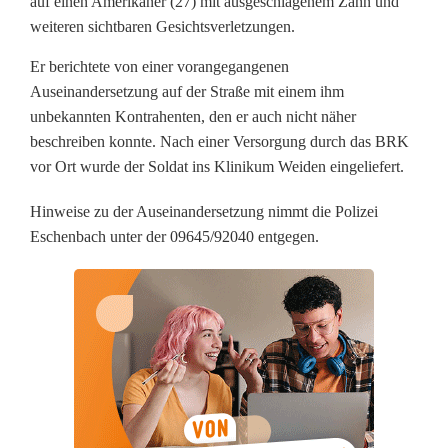
auf einen Amerikaner (27) mit ausgeschlagenem Zahn und
h
weiteren sichtbaren Gesichtsverletzungen.
n
Er berichtete von einer vorangegangenen
v
Auseinandersetzung auf der Straße mit einem ihm
unbekannten Kontrahenten, den er auch nicht näher
e
beschreiben konnte. Nach einer Versorgung durch das BRK
r
vor Ort wurde der Soldat ins Klinikum Weiden eingeliefert.
l
Hinweise zu der Auseinandersetzung nimmt die Polizei
Eschenbach unter der 09645/92040 entgegen.
u
s
t
i
n
s