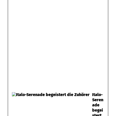
Italo-
Seren
ade
begei
stert