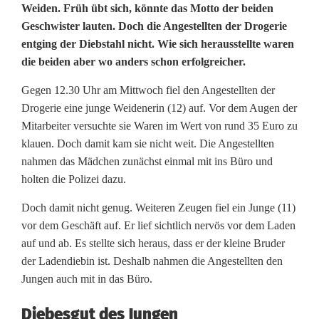
N
Weiden. Früh übt sich, könnte das Motto der beiden
Geschwister lauten. Doch die Angestellten der Drogerie
a
entging der Diebstahl nicht. Wie sich herausstellte waren
die beiden aber wo anders schon erfolgreicher.
c
h
Gegen 12.30 Uhr am Mittwoch fiel den Angestellten der
Drogerie eine junge Weidenerin (12) auf. Vor dem Augen der
w
Mitarbeiter versuchte sie Waren im Wert von rund 35 Euro zu
u
klauen. Doch damit kam sie nicht weit. Die Angestellten
nahmen das Mädchen zunächst einmal mit ins Büro und
c
holten die Polizei dazu.
h
Doch damit nicht genug. Weiteren Zeugen fiel ein Junge (11)
s
vor dem Geschäft auf. Er lief sichtlich nervös vor dem Laden
auf und ab. Es stellte sich heraus, dass er der kleine Bruder
d
der Ladendiebin ist. Deshalb nahmen die Angestellten den
i
Jungen auch mit in das Büro.
e
Diebesgut des Jungen