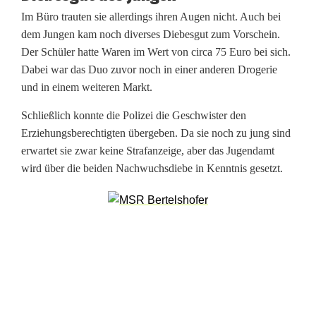
b
Im Büro trauten sie allerdings ihren Augen nicht. Auch bei
dem Jungen kam noch diverses Diebesgut zum Vorschein.
e
Der Schüler hatte Waren im Wert von circa 75 Euro bei sich.
i
Dabei war das Duo zuvor noch in einer anderen Drogerie
und in einem weiteren Markt.
n
Schließlich konnte die Polizei die Geschwister den
W
Erziehungsberechtigten übergeben. Da sie noch zu jung sind
e
erwartet sie zwar keine Strafanzeige, aber das Jugendamt
wird über die beiden Nachwuchsdiebe in Kenntnis gesetzt.
i
d
e
n
u
n