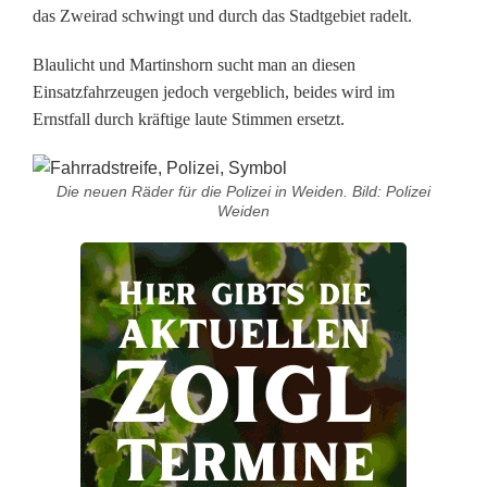
das Zweirad schwingt und durch das Stadtgebiet radelt.
e
Blaulicht und Martinshorn sucht man an diesen
r
Einsatzfahrzeugen jedoch vergeblich, beides wird im
f
Ernstfall durch kräftige laute Stimmen ersetzt.
ü
r
Die neuen Räder für die Polizei in Weiden. Bild: Polizei
Weiden
d
i
e
P
o
l
i