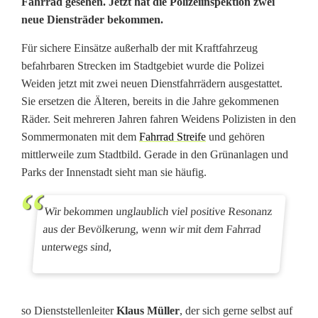
Fahrrad gesehen. Jetzt hat die Polizeiinspektion zwei
e
neue Diensträder bekommen.
u
Für sichere Einsätze außerhalb der mit Kraftfahrzeug
e
befahrbaren Strecken im Stadtgebiet wurde die Polizei
Weiden jetzt mit zwei neuen Dienstfahrrädern ausgestattet.
D
Sie ersetzen die Älteren, bereits in die Jahre gekommenen
i
Räder. Seit mehreren Jahren fahren Weidens Polizisten in den
Sommermonaten mit dem
Fahrrad Streife
und gehören
e
mittlerweile zum Stadtbild. Gerade in den Grünanlagen und
Parks der Innenstadt sieht man sie häufig.
n
s
Wir bekommen unglaublich viel positive Resonanz
t
aus der Bevölkerung, wenn wir mit dem Fahrrad
unterwegs sind,
r
ä
d
so Dienststellenleiter
Klaus Müller
, der sich gerne selbst auf