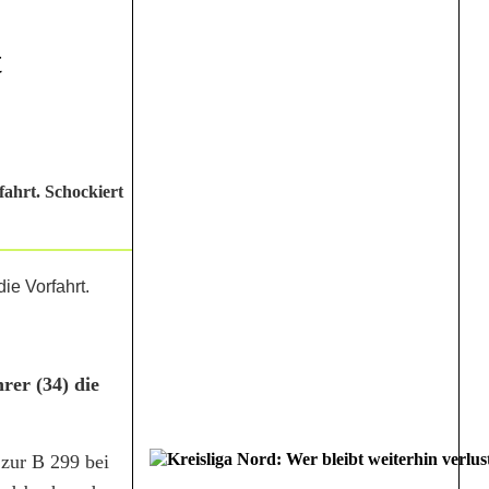
t
ahrt. Schockiert
er (34) die
 zur B 299 bei