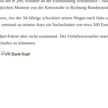
 von der B 299, wendete an der Einmündung Schottenhof – H
 gleichen Moment von der Kreisstraße in Richtung Bundesstra
rs, riss der 34-Jährige schockiert seinen Wagen nach links u
i entstand an seinem Auto ein Sachschaden von etwa 500 Eur
pel-Fahrer aber nicht zusammen. Der Unfallverursacher mach
 Schaden zu kümmern.