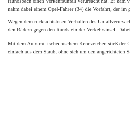
Hundsbach einen Verkehrsunfall verursacht hat. Er kam
l
nahm dabei einem Opel-Fahrer (34) die Vorfahrt, der im
-
Wegen dem rücksichtslosen Verhalten des Unfallverursache
F
den Rädern gegen den Randstein der Verkehrsinsel. Dabe
a
Mit dem Auto mit tschechischem Kennzeichen stieß der O
h
einfach aus dem Staub, ohne sich um den angerichteten
r
e
r
v
o
n
S