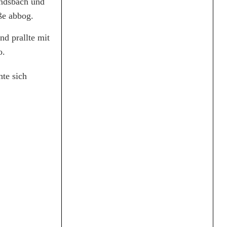
undsbach und
ße abbog.
nd prallte mit
o.
te sich