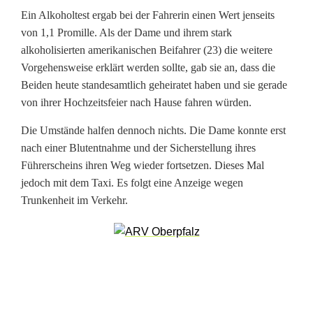
ä
Ein Alkoholtest ergab bei der Fahrerin einen Wert jenseits
von 1,1 Promille. Als der Dame und ihrem stark
u
alkoholisierten amerikanischen Beifahrer (23) die weitere
Vorgehensweise erklärt werden sollte, gab sie an, dass die
f
Beiden heute standesamtlich geheiratet haben und sie gerade
t
von ihrer Hochzeitsfeier nach Hause fahren würden.
b
Die Umstände halfen dennoch nichts. Die Dame konnte erst
e
nach einer Blutentnahme und der Sicherstellung ihres
Führerscheins ihren Weg wieder fortsetzen. Dieses Mal
t
jedoch mit dem Taxi. Es folgt eine Anzeige wegen
Trunkenheit im Verkehr.
r
u
n
k
e