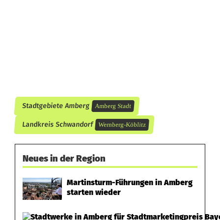
a
h
r
e
r
m
Stadtgebiete Amberg
Amberg Stadt
i
Landkreis Schwandorf
Wernberg-Köblitz
t
Neues in der Region
B
e
Martinsturm-Führungen in Amberg
starten wieder
u
t