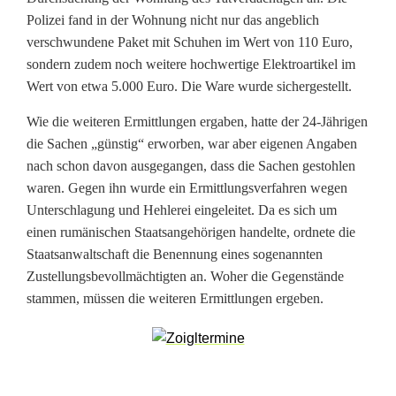
t
Polizei fand in der Wohnung nicht nur das angeblich
d
verschwundene Paket mit Schuhen im Wert von 110 Euro,
sondern zudem noch weitere hochwertige Elektroartikel im
i
Wert von etwa 5.000 Euro. Die Ware wurde sichergestellt.
e
Wie die weiteren Ermittlungen ergaben, hatte der 24-Jährigen
b
die Sachen „günstig“ erworben, war aber eigenen Angaben
nach schon davon ausgegangen, dass die Sachen gestohlen
s
waren. Gegen ihn wurde ein Ermittlungsverfahren wegen
t
Unterschlagung und Hehlerei eingeleitet. Da es sich um
einen rumänischen Staatsangehörigen handelte, ordnete die
a
Staatsanwaltschaft die Benennung eines sogenannten
Zustellungsbevollmächtigten an. Woher die Gegenstände
h
stammen, müssen die weiteren Ermittlungen ergeben.
l
:
F