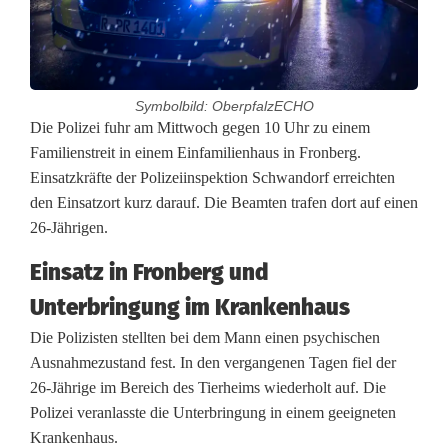
Symbolbild: OberpfalzECHO
P
Die Polizei fuhr am Mittwoch gegen 10 Uhr zu einem
Familienstreit in einem Einfamilienhaus in Fronberg.
o
Einsatzkräfte der Polizeiinspektion Schwandorf erreichten
den Einsatzort kurz darauf. Die Beamten trafen dort auf einen
l
26-Jährigen.
i
Einsatz in Fronberg und
z
Unterbringung im Krankenhaus
e
Die Polizisten stellten bei dem Mann einen psychischen
i
Ausnahmezustand fest. In den vergangenen Tagen fiel der
26-Jährige im Bereich des Tierheims wiederholt auf. Die
b
Polizei veranlasste die Unterbringung in einem geeigneten
r
Krankenhaus.