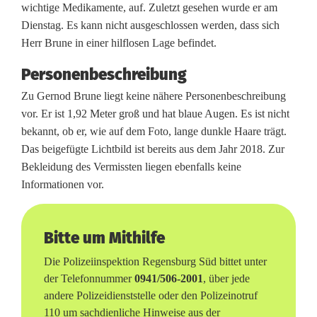
wichtige Medikamente, auf. Zuletzt gesehen wurde er am
r
Dienstag. Es kann nicht ausgeschlossen werden, dass sich
g
Herr Brune in einer hilflosen Lage befindet.
s
Personenbeschreibung
u
Zu Gernod Brune liegt keine nähere Personenbeschreibung
vor. Er ist 1,92 Meter groß und hat blaue Augen. Es ist nicht
c
bekannt, ob er, wie auf dem Foto, lange dunkle Haare trägt.
h
Das beigefügte Lichtbild ist bereits aus dem Jahr 2018. Zur
Bekleidung des Vermissten liegen ebenfalls keine
t
Informationen vor.
n
a
Bitte um Mithilfe
c
Die Polizeiinspektion Regensburg Süd bittet unter
h
der Telefonnummer
0941/506-2001
, über jede
andere Polizeidienststelle oder den Polizeinotruf
d
110 um sachdienliche Hinweise aus der