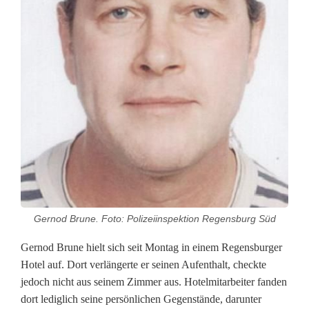
e
i
i
n
R
e
g
e
n
Gernod Brune. Foto: Polizeiinspektion Regensburg Süd
s
Gernod Brune hielt sich seit Montag in einem Regensburger
Hotel auf. Dort verlängerte er seinen Aufenthalt, checkte
b
jedoch nicht aus seinem Zimmer aus. Hotelmitarbeiter fanden
u
dort lediglich seine persönlichen Gegenstände, darunter