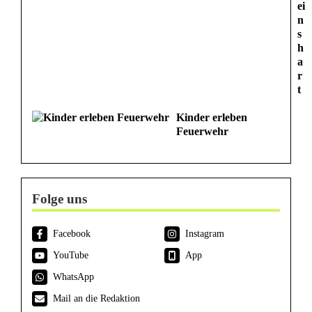
ei
n
s
h
a
r
t
Kinder erleben
Feuerwehr
Folge uns
Facebook
Instagram
YouTube
App
WhatsApp
Mail an die Redaktion