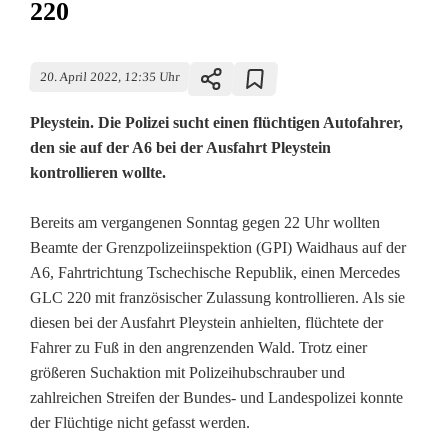
220
20. April 2022, 12:35 Uhr
Pleystein. Die Polizei sucht einen flüchtigen Autofahrer,
den sie auf der A6 bei der Ausfahrt Pleystein
kontrollieren wollte.
P
Bereits am vergangenen Sonntag gegen 22 Uhr wollten
Beamte der Grenzpolizeiinspektion (GPI) Waidhaus auf der
o
A6, Fahrtrichtung Tschechische Republik, einen Mercedes
GLC 220 mit französischer Zulassung kontrollieren. Als sie
l
diesen bei der Ausfahrt Pleystein anhielten, flüchtete der
i
Fahrer zu Fuß in den angrenzenden Wald. Trotz einer
größeren Suchaktion mit Polizeihubschrauber und
z
zahlreichen Streifen der Bundes- und Landespolizei konnte
e
der Flüchtige nicht gefasst werden.