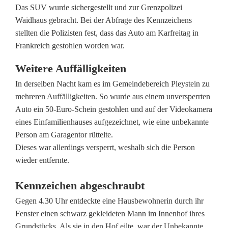
i
Das SUV wurde sichergestellt und zur Grenzpolizei
Waidhaus gebracht. Bei der Abfrage des Kennzeichens
s
stellten die Polizisten fest, dass das Auto am Karfreitag in
u
Frankreich gestohlen worden war.
c
Weitere Auffälligkeiten
h
In derselben Nacht kam es im Gemeindebereich Pleystein zu
mehreren Auffälligkeiten. So wurde aus einem unversperrten
t
Auto ein 50-Euro-Schein gestohlen und auf der Videokamera
f
eines Einfamilienhauses aufgezeichnet, wie eine unbekannte
Person am Garagentor rüttelte.
l
Dieses war allerdings versperrt, weshalb sich die Person
ü
wieder entfernte.
c
Kennzeichen abgeschraubt
h
Gegen 4.30 Uhr entdeckte eine Hausbewohnerin durch ihr
Fenster einen schwarz gekleideten Mann im Innenhof ihres
t
Grundstücks. Als sie in den Hof eilte, war der Unbekannte