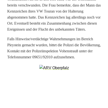
i
bereits verschwunden. Die Frau bemerkte, dass der Mann das
Kennzeichen ihres VW Touran von der Halterung
g
abgenommen hatte. Das Kennzeichen lag allerdings noch vor
e
Ort. Eventuell besteht ein Zusammenhang zwischen diesen
Ereignissen und der Flucht des unbekannten Täters.
n
Falls Hinweise/verdächtige Wahrnehmungen im Bereich
F
Pleystein gemacht wurden, bittet die Polizei die Bevölkerung,
a
Kontakt mit der Polizeiinspektion Vohenstrauß unter der
Telefonnummer 09651/92010 aufzunehmen.
h
r
e
r
e
i