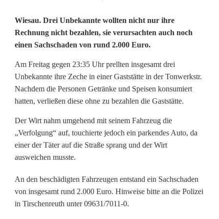
P
Wiesau. Drei Unbekannte wollten nicht nur ihre
Rechnung nicht bezahlen, sie verursachten auch noch
o
einen Sachschaden von rund 2.000 Euro.
l
Am Freitag gegen 23:35 Uhr prellten insgesamt drei
i
Unbekannte ihre Zeche in einer Gaststätte in der Tonwerkstr.
Nachdem die Personen Getränke und Speisen konsumiert
z
hatten, verließen diese ohne zu bezahlen die Gaststätte.
e
Der Wirt nahm umgehend mit seinem Fahrzeug die
i
„Verfolgung“ auf, touchierte jedoch ein parkendes Auto, da
einer der Täter auf die Straße sprang und der Wirt
s
ausweichen musste.
u
An den beschädigten Fahrzeugen entstand ein Sachschaden
c
von insgesamt rund 2.000 Euro. Hinweise bitte an die Polizei
in Tirschenreuth unter 09631/7011-0.
h