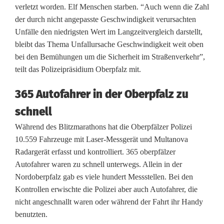
verletzt worden. Elf Menschen starben. “Auch wenn die Zahl
u
der durch nicht angepasste Geschwindigkeit verursachten
m
Unfälle den niedrigsten Wert im Langzeitvergleich darstellt,
bleibt das Thema Unfallursache Geschwindigkeit weit oben
B
bei den Bemühungen um die Sicherheit im Straßenverkehr”,
l
teilt das Polizeipräsidium Oberpfalz mit.
i
365 Autofahrer in der Oberpfalz zu
t
schnell
z
Während des Blitzmarathons hat die Oberpfälzer Polizei
10.559 Fahrzeuge mit Laser-Messgerät und Multanova
m
Radargerät erfasst und kontrolliert. 365 oberpfälzer
a
Autofahrer waren zu schnell unterwegs. Allein in der
Nordoberpfalz gab es viele hundert Messstellen. Bei den
r
Kontrollen erwischte die Polizei aber auch Autofahrer, die
a
nicht angeschnallt waren oder während der Fahrt ihr Handy
benutzten.
t