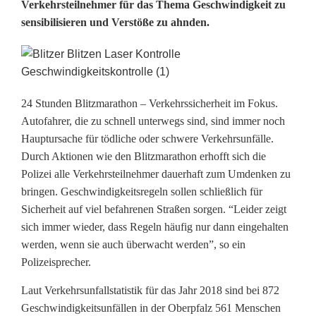
Verkehrsteilnehmer für das Thema Geschwindigkeit zu
l
sensibilisieren und Verstöße zu ahnden.
i
z
e
24 Stunden Blitzmarathon – Verkehrssicherheit im Fokus.
i
Autofahrer, die zu schnell unterwegs sind, sind immer noch
Hauptursache für tödliche oder schwere Verkehrsunfälle.
b
Durch Aktionen wie den Blitzmarathon erhofft sich die
i
Polizei alle Verkehrsteilnehmer dauerhaft zum Umdenken zu
bringen. Geschwindigkeitsregeln sollen schließlich für
l
Sicherheit auf viel befahrenen Straßen sorgen. “Leider zeigt
a
sich immer wieder, dass Regeln häufig nur dann eingehalten
werden, wenn sie auch überwacht werden”, so ein
n
Polizeisprecher.
z
Laut Verkehrsunfallstatistik für das Jahr 2018 sind bei 872
z
Geschwindigkeitsunfällen in der Oberpfalz 561 Menschen