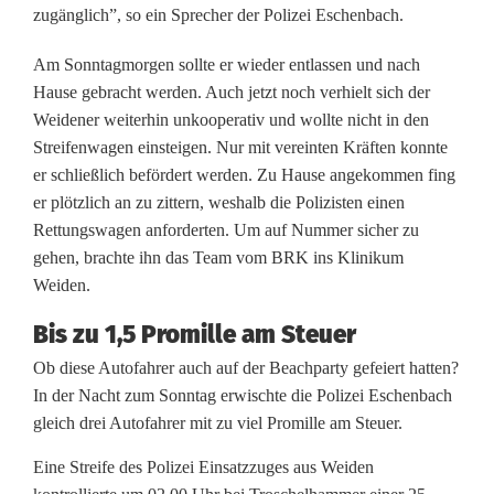
B
zugänglich”, so ein Sprecher der Polizei Eschenbach.
e
Am Sonntagmorgen sollte er wieder entlassen und nach
Hause gebracht werden. Auch jetzt noch verhielt sich der
a
Weidener weiterhin unkooperativ und wollte nicht in den
c
Streifenwagen einsteigen. Nur mit vereinten Kräften konnte
er schließlich befördert werden. Zu Hause angekommen fing
h
er plötzlich an zu zittern, weshalb die Polizisten einen
p
Rettungswagen anforderten. Um auf Nummer sicher zu
gehen, brachte ihn das Team vom BRK ins Klinikum
a
Weiden.
r
Bis zu 1,5 Promille am Steuer
t
Ob diese Autofahrer auch auf der Beachparty gefeiert hatten?
y
In der Nacht zum Sonntag erwischte die Polizei Eschenbach
gleich drei Autofahrer mit zu viel Promille am Steuer.
-
Eine Streife des Polizei Einsatzzuges aus Weiden
R