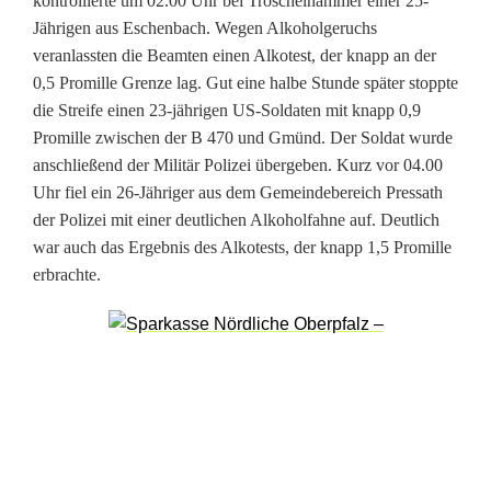
kontrollierte um 02.00 Uhr bei Troschelhammer einer 25-
a
Jährigen aus Eschenbach. Wegen Alkoholgeruchs
veranlassten die Beamten einen Alkotest, der knapp an der
b
0,5 Promille Grenze lag. Gut eine halbe Stunde später stoppte
a
die Streife einen 23-jährigen US-Soldaten mit knapp 0,9
Promille zwischen der B 470 und Gmünd. Der Soldat wurde
u
anschließend der Militär Polizei übergeben. Kurz vor 04.00
k
Uhr fiel ein 26-Jähriger aus dem Gemeindebereich Pressath
der Polizei mit einer deutlichen Alkoholfahne auf. Deutlich
e
war auch das Ergebnis des Alkotests, der knapp 1,5 Promille
n
erbrachte.