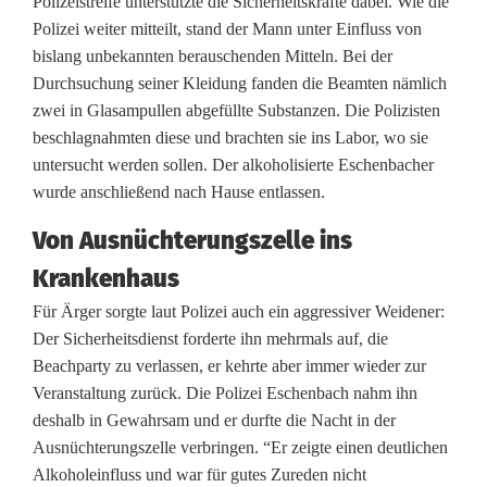
e
Polizeistreife unterstützte die Sicherheitskräfte dabei. Wie die
Polizei weiter mitteilt, stand der Mann unter Einfluss von
i
bislang unbekannten berauschenden Mitteln. Bei der
Durchsuchung seiner Kleidung fanden die Beamten nämlich
e
zwei in Glasampullen abgefüllte Substanzen. Die Polizisten
i
beschlagnahmten diese und brachten sie ins Labor, wo sie
untersucht werden sollen. Der alkoholisierte Eschenbacher
n
wurde anschließend nach Hause entlassen.
s
Von Ausnüchterungszelle ins
ä
Krankenhaus
t
Für Ärger sorgte laut Polizei auch ein aggressiver Weidener:
z
Der Sicherheitsdienst forderte ihn mehrmals auf, die
Beachparty zu verlassen, er kehrte aber immer wieder zur
e
Veranstaltung zurück. Die Polizei Eschenbach nahm ihn
u
deshalb in Gewahrsam und er durfte die Nacht in der
Ausnüchterungszelle verbringen. “Er zeigte einen deutlichen
m
Alkoholeinfluss und war für gutes Zureden nicht