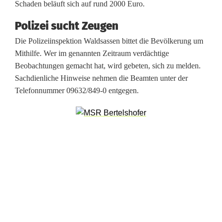
Schaden beläuft sich auf rund 2000 Euro.
e
Polizei sucht Zeugen
r
Die Polizeiinspektion Waldsassen bittet die Bevölkerung um
d
Mithilfe. Wer im genannten Zeitraum verdächtige
Beobachtungen gemacht hat, wird gebeten, sich zu melden.
i
Sachdienliche Hinweise nehmen die Beamten unter der
e
Telefonnummer 09632/849-0 entgegen.
b
s
t
a
h
l
i