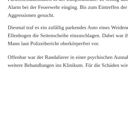
d
Alarm bei der Feuerwehr einging. Bis zum Eintreffen der 
a
Aggressionen gesucht.
l
Diesmal traf es ein zufällig parkendes Auto eines Weidene
Ellenbogen die Seitenscheibe einzuschlagen. Dabei war 
i
Mann laut Polizeibericht oberkörperfrei vor.
e
Offenbar war der Randalierer in einer psychischen Ausna
r
weitere Behandlungen ins Klinikum. Für die Schäden wi
e
r
(
2
6
)