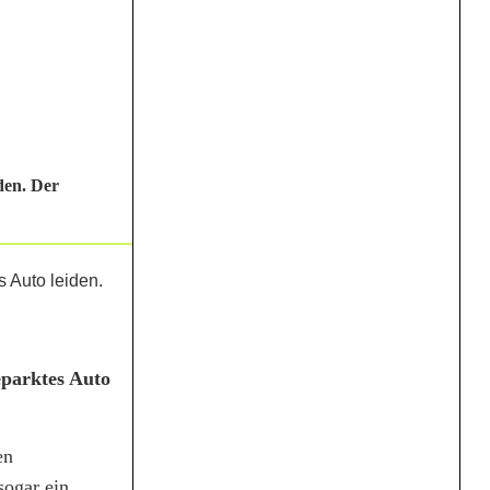
den. Der
eparktes Auto
en
sogar ein