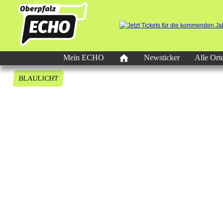
Mein ECHO
Newsticker
Alle Ort
BLAULICHT