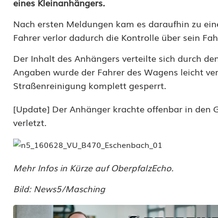
eines Kleinanhängers.
U
Nach ersten Meldungen kam es daraufhin zu eine
p
Fahrer verlor dadurch die Kontrolle über sein F
d
Der Inhalt des Anhängers verteilte sich durch d
a
Angaben wurde der Fahrer des Wagens leicht verl
t
Straßenreinigung komplett gesperrt.
e
[Update] Der Anhänger krachte offenbar in den 
]
verletzt.
R
e
Mehr Infos in Kürze auf OberpfalzEcho.
i
Bild: News5/Masching
f
e