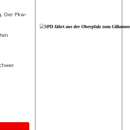
g. Der Pkw-
gten
schwer