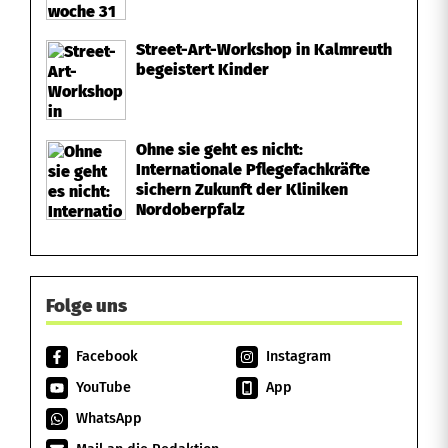
o
Street-Art-Workshop in Kalmreuth
n
begeistert Kinder
S
t
Ohne sie geht es nicht:
Internationale Pflegefachkräfte
r
sichern Zukunft der Kliniken
Nordoberpfalz
a
ß
e
Folge uns
a
Facebook
Instagram
b
YouTube
App
WhatsApp