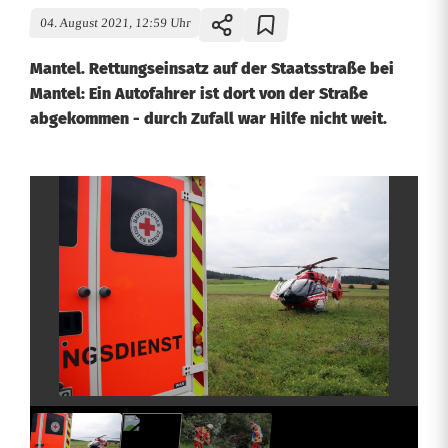
04. August 2021, 12:59 Uhr
Mantel. Rettungseinsatz auf der Staatsstraße bei
Mantel: Ein Autofahrer ist dort von der Straße
abgekommen - durch Zufall war Hilfe nicht weit.
R
e
t
t
u
n
g