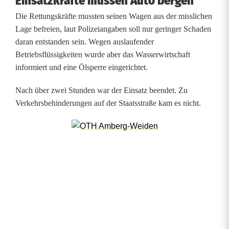
Einsatzkräfte müssen Auto bergen
a
Die Rettungskräfte mussten seinen Wagen aus der misslichen
n
Lage befreien, laut Polizeiangaben soll nur geringer Schaden
daran entstanden sein. Wegen auslaufender
t
Betriebsflüssigkeiten wurde aber das Wasserwirtschaft
e
informiert und eine Ölsperre eingerichtet.
l
Nach über zwei Stunden war der Einsatz beendet. Zu
Verkehrsbehinderungen auf der Staatsstraße kam es nicht.
:
A
u
t
o
f
a