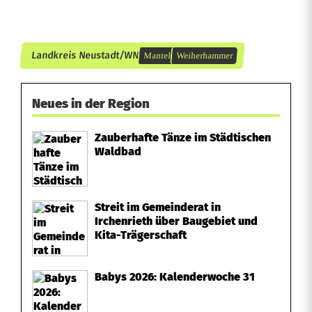
h
r
Landkreis Neustadt/WN
Mantel
Weiherhammer
e
r
Neues in der Region
d
Zauberhafte Tänze im Städtischen
r
Waldbad
i
f
Streit im Gemeinderat in
Irchenrieth über Baugebiet und
t
Kita-Trägerschaft
e
Babys 2026: Kalenderwoche 31
t
v