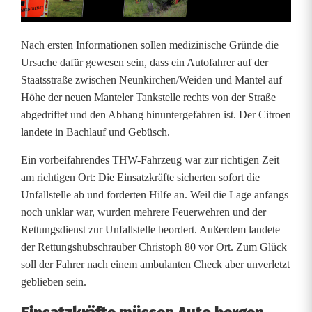
s
e
Nach ersten Informationen sollen medizinische Gründe die
i
Ursache dafür gewesen sein, dass ein Autofahrer auf der
Staatsstraße zwischen Neunkirchen/Weiden und Mantel auf
n
Höhe der neuen Manteler Tankstelle rechts von der Straße
s
abgedriftet und den Abhang hinuntergefahren ist. Der Citroen
landete in Bachlauf und Gebüsch.
a
Ein vorbeifahrendes THW-Fahrzeug war zur richtigen Zeit
t
am richtigen Ort: Die Einsatzkräfte sicherten sofort die
z
Unfallstelle ab und forderten Hilfe an. Weil die Lage anfangs
noch unklar war, wurden mehrere Feuerwehren und der
b
Rettungsdienst zur Unfallstelle beordert. Außerdem landete
e
der Rettungshubschrauber Christoph 80 vor Ort. Zum Glück
soll der Fahrer nach einem ambulanten Check aber unverletzt
i
geblieben sein.
M