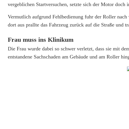
vergeblichen Startversuchen, setzte sich der Motor doch i
l
Vermutlich aufgrund Fehlbedienung fuhr der Roller nach
e
dort aus prallte das Fahrzeug zurück auf die Straße und t
r
Frau muss ins Klinikum
m
Die Frau wurde dabei so schwer verletzt, dass sie mit 
a
entstandene Sachschaden am Gebäude und am Roller hinge
c
h
t
s
i
c