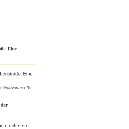
aße. Eine
e Weidenerin (49)
 der
Nach mehreren