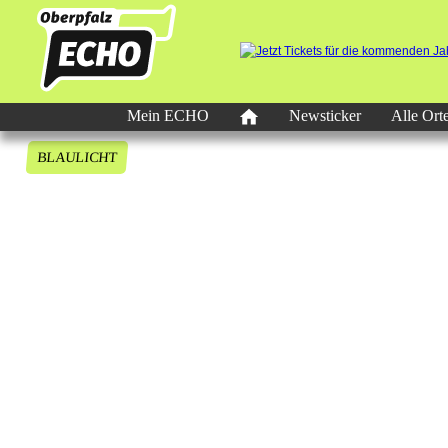
Mein ECHO
Newsticker
Alle Ort
BLAULICHT