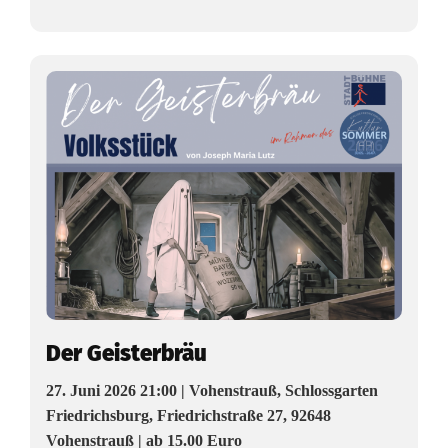
i
f
ü
r
F
a
m
i
l
i
Der Geisterbräu
e
27. Juni 2026 21:00 | Vohenstrauß, Schlossgarten
n
Friedrichsburg, Friedrichstraße 27, 92648
Vohenstrauß | ab 15.00 Euro