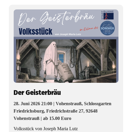
h
e
:
B
ü
h
n
e
Der Geisterbräu
f
28. Juni 2026 21:00 | Vohenstrauß, Schlossgarten
r
Friedrichsburg, Friedrichstraße 27, 92648
Vohenstrauß | ab 15.00 Euro
e
Volksstück von Joseph Maria Lutz