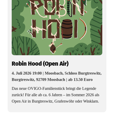
E
v
e
n
t
s
Robin Hood (Open Air)
d
e
4. Juli 2026 19:00 | Moosbach, Schloss Burgtreswitz,
Burgtreswitz, 92709 Moosbach | ab 13.50 Euro
r
Das neue OVIGO-Familienstück bringt die Legende
W
zurück! Für alle ab ca. 6 Jahren – im Sommer 2026 als
Open Air in Burgtreswitz, Grafenwöhr oder Winklarn.
o
c