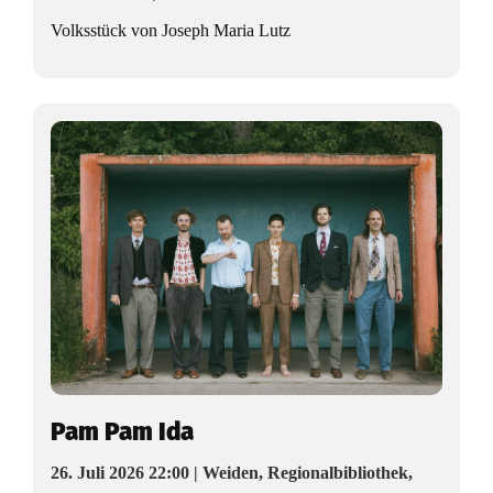
m
Volksstück von Joseph Maria Lutz
o
m
e
n
t
e
u
n
d
K
Pam Pam Ida
u
26. Juli 2026 22:00 | Weiden, Regionalbibliothek,