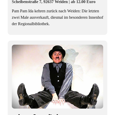
Scheibenstraße 7, 92637 Weiden | ab 12.00 Euro
l
Pam Pam Ida kehren zurück nach Weiden: Die letzten
t
zwei Male ausverkauft, diesmal im besonderen Innenhof
u
der Regionalbibliothek.
r
s
p
a
ß