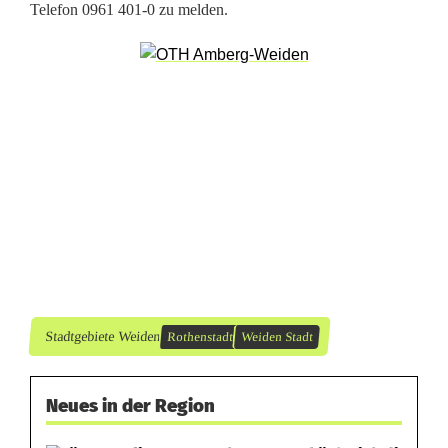
Telefon 0961 401-0 zu melden.
t
a
d
t
:
E
i
n
b
Stadtgebiete Weiden
Rothenstadt
Weiden Stadt
r
ü
Neues in der Region
c