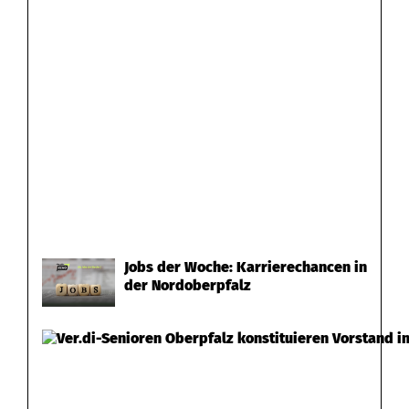
g
e
n
f
ü
r
U
n
Jobs der Woche: Karrierechancen in
der Nordoberpfalz
r
u
h
e