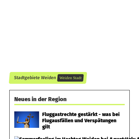
s
f
e
s
t
:
V
Stadtgebiete Weiden
Weiden Stadt
i
e
Neues in der Region
r
Fluggastrechte gestärkt - was bei
j
Flugausfällen und Verspätungen
gilt
u