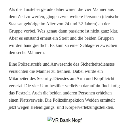
d
Als die Türsteher gerade dabei waren die vier Männer aus
dem Zelt zu werfen, gingen zwei weitere Personen (deutsche
e
Staatsangehörige im Alter von 24 und 32 Jahren) an der
m
Gruppe vorbei. Was genau dann passierte ist nicht ganz klar.
Aber es entstand erneut ein Streit und die beiden Gruppen
F
wurden handgreiflich. Es kam zu einer Schlägerei zwischen
r
den sechs Männern.
ü
Eine Polizeistreife und Anwesende des Sicherheitsdienstes
versuchten die Männer zu trennen. Dabei wurde ein
h
Mitarbeiter des Security-Dienstes am Arm und Kopf leicht
l
verletzt. Die vier Unruhestifter verließen daraufhin fluchtartig
das Festzelt. Auch die beiden anderen Personen erhielten
i
einen Platzverweis. Die Polizeiinspektion Weiden ermittelt
n
jetzt wegen Beleidigungs- und Körperverletzungsdelikten.
g