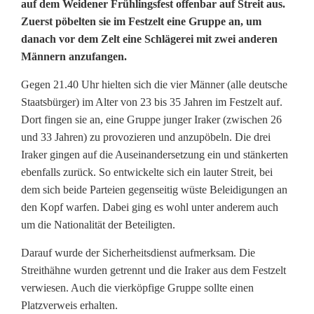
auf dem Weidener Frühlingsfest offenbar auf Streit aus.
c
Zuerst pöbelten sie im Festzelt eine Gruppe an, um
danach vor dem Zelt eine Schlägerei mit zwei anderen
h
Männern anzufangen.
l
Gegen 21.40 Uhr hielten sich die vier Männer (alle deutsche
ä
Staatsbürger) im Alter von 23 bis 35 Jahren im Festzelt auf.
g
Dort fingen sie an, eine Gruppe junger Iraker (zwischen 26
und 33 Jahren) zu provozieren und anzupöbeln. Die drei
e
Iraker gingen auf die Auseinandersetzung ein und stänkerten
ebenfalls zurück. So entwickelte sich ein lauter Streit, bei
r
dem sich beide Parteien gegenseitig wüste Beleidigungen an
e
den Kopf warfen. Dabei ging es wohl unter anderem auch
um die Nationalität der Beteiligten.
i
a
Darauf wurde der Sicherheitsdienst aufmerksam. Die
Streithähne wurden getrennt und die Iraker aus dem Festzelt
u
verwiesen. Auch die vierköpfige Gruppe sollte einen
Platzverweis erhalten.
f