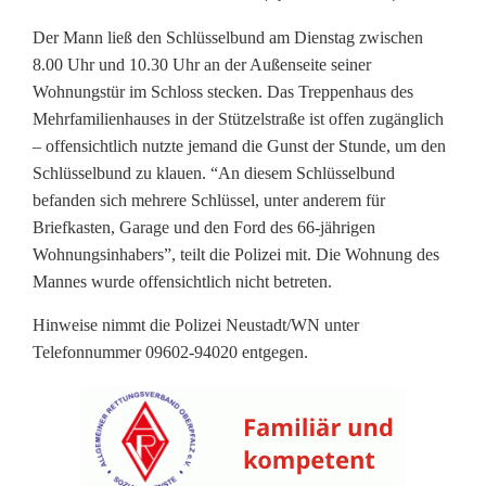
ü
Der Mann ließ den Schlüsselbund am Dienstag zwischen
s
8.00 Uhr und 10.30 Uhr an der Außenseite seiner
Wohnungstür im Schloss stecken. Das Treppenhaus des
s
Mehrfamilienhauses in der Stützelstraße ist offen zugänglich
e
– offensichtlich nutzte jemand die Gunst der Stunde, um den
Schlüsselbund zu klauen. “An diesem Schlüsselbund
l
befanden sich mehrere Schlüssel, unter anderem für
b
Briefkasten, Garage und den Ford des 66-jährigen
Wohnungsinhabers”, teilt die Polizei mit. Die Wohnung des
u
Mannes wurde offensichtlich nicht betreten.
n
Hinweise nimmt die Polizei Neustadt/WN unter
d
Telefonnummer 09602-94020 entgegen.
i
m
S